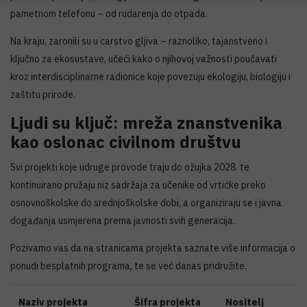
pametnom telefonu – od rudarenja do otpada.
Na kraju, zaronili su u carstvo gljiva – raznoliko, tajanstveno i
ključno za ekosustave, učeći kako o njihovoj važnosti poučavati
kroz interdisciplinarne radionice koje povezuju ekologiju, biologiju i
zaštitu prirode.
Ljudi su ključ: mreža znanstvenika
kao oslonac civilnom društvu
Svi projekti koje udruge provode traju do ožujka 2028. te
kontinuirano pružaju niz sadržaja za učenike od vrtićke preko
osnovnoškolske do srednjoškolske dobi, a organiziraju se i javna
događanja usmjerena prema javnosti svih generacija.
Pozivamo vas da na stranicama projekta saznate više informacija o
ponudi besplatnih programa, te se već danas pridružite.
Naziv projekta
Šifra projekta
Nositelj