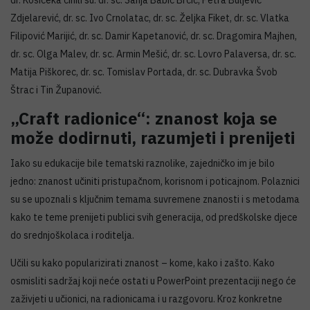
dr. Košičeka činili su: dr. sc. Sanja Babić Brčić, Petra Buljević
Zdjelarević, dr. sc. Ivo Crnolatac, dr. sc. Željka Fiket, dr. sc. Vlatka
Filipović Marijić, dr. sc. Damir Kapetanović, dr. sc. Dragomira Majhen,
dr. sc. Olga Malev, dr. sc. Armin Mešić, dr. sc. Lovro Palaversa, dr. sc.
Matija Piškorec, dr. sc. Tomislav Portada, dr. sc. Dubravka Švob
Štrac i Tin Županović.
„Craft radionice“: znanost koja se
može dodirnuti, razumjeti i prenijeti
Iako su edukacije bile tematski raznolike, zajedničko im je bilo
jedno: znanost učiniti pristupačnom, korisnom i poticajnom. Polaznici
su se upoznali s ključnim temama suvremene znanosti i s metodama
kako te teme prenijeti publici svih generacija, od predškolske djece
do srednjoškolaca i roditelja.
Učili su kako popularizirati znanost – kome, kako i zašto. Kako
osmisliti sadržaj koji neće ostati u PowerPoint prezentaciji nego će
zaživjeti u učionici, na radionicama i u razgovoru. Kroz konkretne