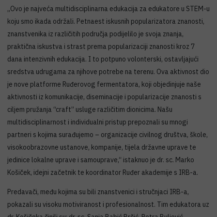
„Ovo je najveća multidisciplinarna edukacija za edukatore u STEM-u
koju smo ikada održali. Petnaest iskusnih popularizatora znanosti,
znanstvenika iz različitih područja podijelilo je svoja znanja,
praktična iskustva i strast prema popularizaciji znanosti kroz 7
dana intenzivnih edukacija. I to potpuno volonterski, ostavljajući
sredstva udrugama za njihove potrebe na terenu. Ova aktivnost dio
je nove platforme Ruđerovog fermentatora, koji objedinjuje naše
aktivnosti iz komunikacije, diseminacije i popularizacije znanosti s
ciljem pružanja “craft” usluge različitim dionicima. Našu
multidisciplinarnost i individualni pristup prepoznali su mnogi
partneri s kojima surađujemo – organizacije civilnog društva, škole,
visokoobrazovne ustanove, kompanije, tijela državne uprave te
jedinice lokalne uprave i samouprave,“ istaknuo je dr. sc. Marko
Košiček, idejni začetnik te koordinator Ruđer akademije s IRB-a.
Predavači, među kojima su bili znanstvenici i stručnjaci IRB-a,
pokazali su visoku motiviranost i profesionalnost. Tim edukatora uz