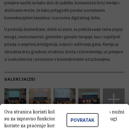
primjere naučili su kako doći do publike, komunicirati kroz medije i
društvene mreže, te kako prilagoditi poruke suvremenim
komunikacijskim kanalima i izazovima digitalnog doba.
U području biomedicine, dobili su alate za približavanje tema poput
mozga, neuroznanosti, genetike i genske terapije, kao i osjetljivih
pitanja o umjetnoj inteligenciji, svijesti i editiranju gena. Kemija je
obrađena kroz gradivnu strukturu života i stereokemiju, uz primjere
iz svakodnevice i poveznice s biomedicinskim istraživanjima.
GALERIJA
(25)
Ova stranica koristi kolačiće. Neki od tih kolačića nužni
su za ispravno funkcioniranje stranice, dok se drugi
POVRATAK
Pogledaj galeriju →
koriste za praćenje korištenja stranice radi