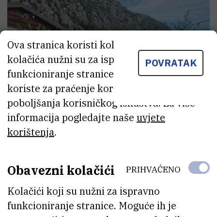
Ova stranica koristi kolačiće. Neki od tih
kolačića nužni su za ispravno
POVRATAK
funkcioniranje stranice, dok se drugi
koriste za praćenje korištenja stranice radi
poboljšanja korisničkog iskustva. Za više
informacija pogledajte naše
uvjete
korištenja
.
Obavezni kolačići
PRIHVAĆENO
Kolačići koji su nužni za ispravno
funkcioniranje stranice. Moguće ih je