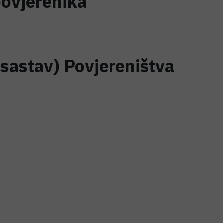
ovjerenika
 sastav) Povjereništva