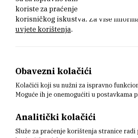
Dubravka Levak (ZJZP - CZI,
koriste za praćenje korištenja stranic
Siniša Meštrović (ASTS - OII
korisničkog iskustva. Za više informa
Hasan Muharemović (ZTF)
uvjete korištenja
.
Boris Okorn, mag. ing. el. (Z
Srećko Pinterić (ASTS - OIIO
dr. sc. Tomislav Portada (ZO
Ante Pupačić (ZOKB)
Obavezni kolačići
dr. sc. Vilko Smrečki (ZEL, 
Kolačići koji su nužni za ispravno funkcion
dr. sc. Tvrtko Smital (ZIMO)
Moguće ih je onemogućiti u postavkama p
dr. sc. Suzana Šegota (ZFK)
Veljko Trputec (ASTS - OZR
Analitički kolačići
Služe za praćenje korištenja stranice radi
Tajnica Povjereništv