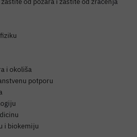
zaštite od požara i zaštite od zračenja
fiziku
a i okoliša
nanstvenu potporu
a
ogiju
dicinu
 i biokemiju