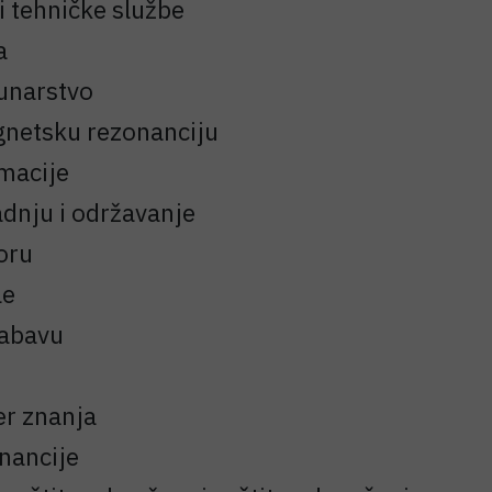
i tehničke službe
a
čunarstvo
gnetsku rezonanciju
rmacije
radnju i održavanje
oru
le
nabavu
er znanja
inancije