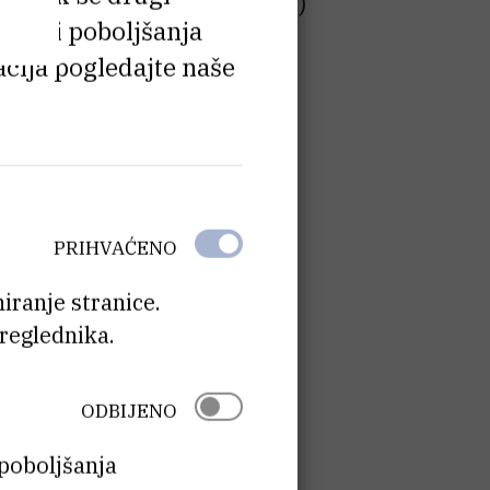
 CIR; ASTS - OOPN, OIP, UR)
e radi poboljšanja
O)
cija pogledajte naše
FM)
)
KB)
PRIHVAĆENO
ZJZP - CNMR)
iranje stranice.
reglednika.
ZPZZ, OPTZ)
ODBIJENO
 poboljšanja
a