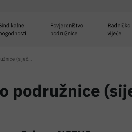
Sindikalne
Povjereništvo
Radničko
pogodnosti
podružnice
vijeće
žnice (siječ...
o podružnice (sij