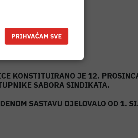
PRIHVAĆAM SVE
CE KONSTITUIRANO JE 12. PROSINC
TUPNIKE SABORA SINDIKATA.
DENOM SASTAVU DJELOVALO OD 1. SI