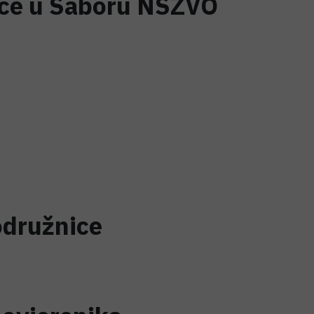
ice u Saboru NSZVO
odružnice