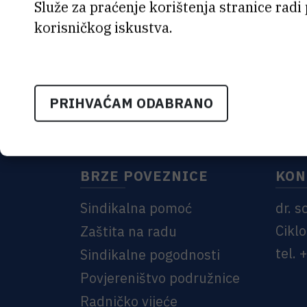
Služe za praćenje korištenja stranice radi
korisničkog iskustva.
PRIHVAĆAM ODABRANO
BRZE POVEZNICE
KON
Sindikalna pomoć
dr. s
Ciklo
Zaštita na radu
tel.
Sindikalne pogodnosti
Povjereništvo podružnice
Radničko vijeće