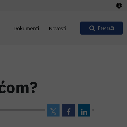
Dokumenti
Novosti
Pretraži
aćom?