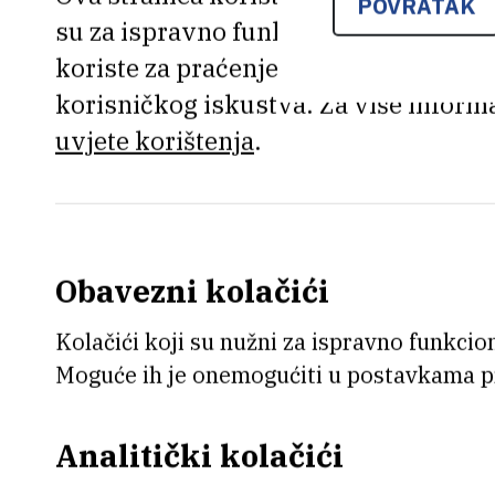
POVRATAK
Pročitajte
su za ispravno funkcioniranje stranic
koriste za praćenje korištenja stranic
korisničkog iskustva. Za više informa
NSZVO - letak, lipanj 2024
(
uvjete korištenja
.
s informacijama o novom sustavu
u proteklih pola godine.
Obavezni kolačići
Jedna od aktivnosti koju Sindika
je
izjašnjavanje o zadovoljstvu
Kolačići koji su nužni za ispravno funkcion
koji do sada niste popunili upit
Moguće ih je onemogućiti u postavkama p
prije putem linka
OVDJE
!
Analitički kolačići