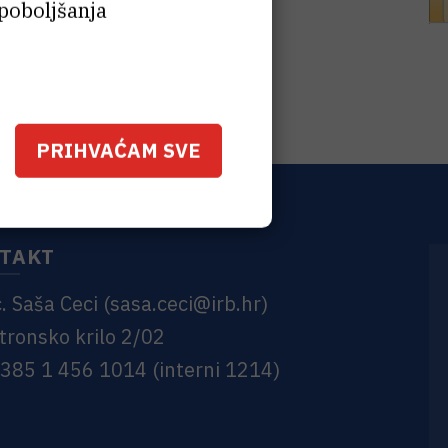
 poboljšanja
PRIHVAĆAM SVE
TAKT
c. Saša Ceci
(
sasa.ceci@irb.hr
)
tronsko krilo 2/02
 +385 1 456 1014 (interni 1214)