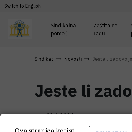
Switch to English
Sindikalna
Zaštita na
pomoć
radu
Sindikat
Novosti
Jeste li zadovoljn
Jeste li zad
18.6.2024.
Ova stranica koristi kolačiće. Neki od