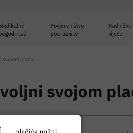
Sindikalne
Povjereništvo
Radničko
pogodnosti
podružnice
vijeće
i svojom plaćo...
ovoljni svojom pl
 tih kolačića nužni