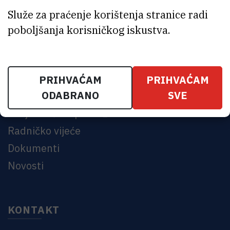
Služe za praćenje korištenja stranice radi
poboljšanja korisničkog iskustva.
BRZE POVEZNICE
Sindikalna pomoć
Zaštita na radu
PRIHVAĆAM
PRIHVAĆAM
ODABRANO
SVE
Sindikalne pogodnosti
Povjereništvo podružnice
Radničko vijeće
Dokumenti
Novosti
KONTAKT