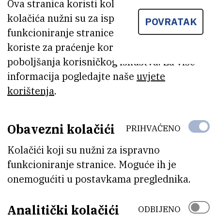
Ova stranica koristi kolačiće. Neki od tih
namijenjenu (post)doktorandima/cama, kako bi im
kolačića nužni su za ispravno
pomogla u prenošenju vlastitog rada na kvalitetan i
POVRATAK
funkcioniranje stranice, dok se drugi
zanimljiv način. Radionica će se sastojati od
koriste za praćenje korištenja stranice radi
teorijskog i praktičnog dijela, kada će polaznici
poboljšanja korisničkog iskustva. Za više
naučeno moći pretočiti u vlastite slajdove, te tako
informacija pogledajte naše
uvjete
krenuti pričati svoju priču.
korištenja
.
Sudjelovanje na radionici je besplatno i članstvo u
sindikatu nije preduvjet, a prijaviti se možete na:
Obavezni kolačići
PRIHVAĆENO
https://
tinyurl.com/2a99b3yy
Kolačići koji su nužni za ispravno
funkcioniranje stranice. Moguće ih je
onemogućiti u postavkama preglednika.
Analitički kolačići
ODBIJENO