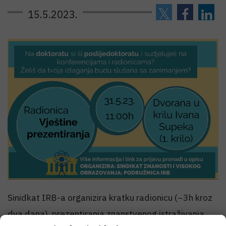
15.5.2023.
Sinidkat IRB-a organizira kratku radionicu (~3h kroz
dva dana) prezentiranja znanstvenog istraživanja,