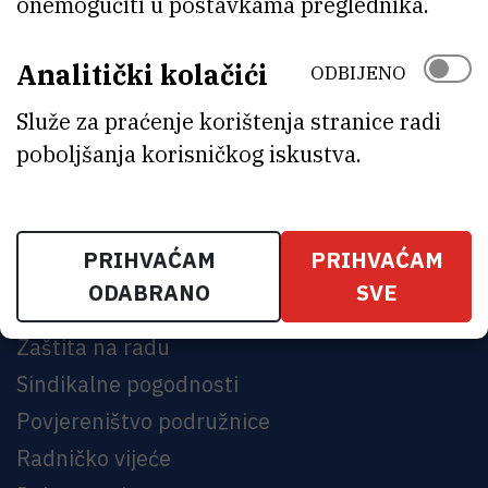
onemogućiti u postavkama preglednika.
Analitički kolačići
ODBIJENO
Služe za praćenje korištenja stranice radi
poboljšanja korisničkog iskustva.
BRZE POVEZNICE
PRIHVAĆAM
PRIHVAĆAM
ODABRANO
SVE
Sindikalna pomoć
Zaštita na radu
Sindikalne pogodnosti
Povjereništvo podružnice
Radničko vijeće