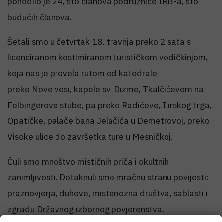
pohodilo je 24, što članova podružnice IRB-a, što
budućih članova.
Šetali smo u četvrtak 18. travnja preko 2 sata s
licenciranom kostimiranom turističkom vodičkinjom,
koja nas je provela rutom od katedrale
preko Nove vesi, kapele sv. Dizme, Tkalčićevom na
Felbingerove stube, pa preko Radićeve, Ilirskog trga,
Opatičke, palače bana Jelačića u Demetrovoj, preko
Visoke ulice do završetka ture u Mesničkoj.
Čuli smo mnoštvo mističnih priča i okultnih
zanimljivosti. Dotaknuli smo mračnu stranu povijesti:
praznovjerja, duhove, misteriozna društva, sablasti i
zgradu Državnog izbornog povjerenstva.