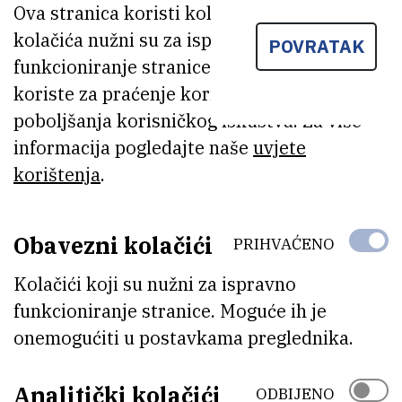
Ova stranica koristi kolačiće. Neki od tih
Do iduće šetnje velike zahvale upućujemo našoj
kolačića nužni su za ispravno
POVRATAK
Marijani Nodilo koja je došla na ideju i s coprnjicama
funkcioniranje stranice, dok se drugi
organizirala šetnju!
koriste za praćenje korištenja stranice radi
poboljšanja korisničkog iskustva. Za više
informacija pogledajte naše
uvjete
korištenja
.
Obavezni kolačići
PRIHVAĆENO
Kolačići koji su nužni za ispravno
funkcioniranje stranice. Moguće ih je
onemogućiti u postavkama preglednika.
Analitički kolačići
ODBIJENO