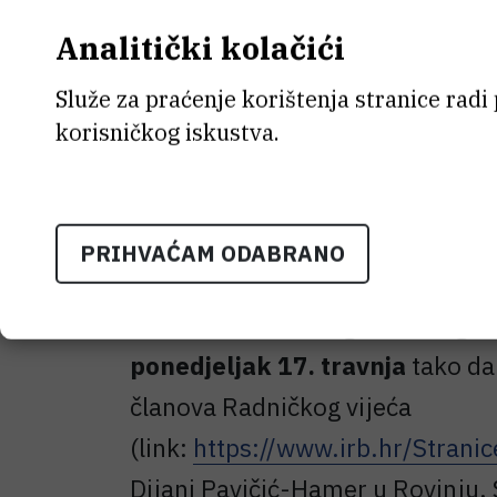
uz sljedeći dnevni red:
Analitički kolačići
1. Izvješće ravnatelja IRB-a i o
Služe za praćenje korištenja stranice radi
korisničkog iskustva.
2. Izvješće o radu Radničkog vi
3. Razno.
PRIHVAĆAM ODABRANO
Svi radnici koji žele postaviti pi
uz 1. točku dnevnog reda mogu t
ponedjeljak 17. travnja
tako da
članova Radničkog vijeća
(link:
https://www.irb.hr/Stranic
Dijani Pavičić-Hamer u Rovinju.