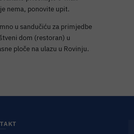
 je nema, ponovite upit.
nimno u sandučiću za primjedbe
štveni dom (restoran) u
asne ploče na ulazu u Rovinju.
TAKT