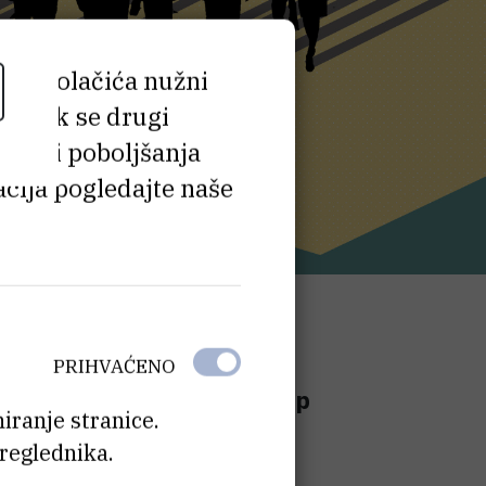
 tih kolačića nužni
e, dok se drugi
e radi poboljšanja
cija pogledajte naše
dine u dvorani
krila Ivana
PRIHVAĆENO
0:00 sati održat će se Skup
iranje stranice.
reglednika.