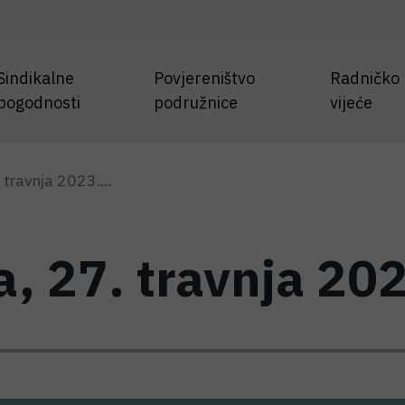
Sindikalne
Povjereništvo
Radničko
pogodnosti
podružnice
vijeće
 travnja 2023....
, 27. travnja 20