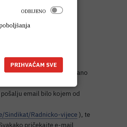
ODBIJENO
dgovori na pitanja radnika.
 poboljšanja
jeća.
PRIHVAĆAM SVE
tanje ravnatelju Instituta vezano
o učiniti
do kraja dana u
 pošalju email bilo kojem od
e/Sindikat/Radnicko-vijece
), te
 Svakako pričekajte e-mail