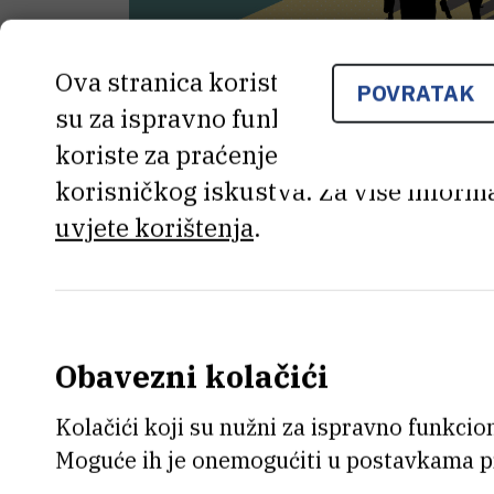
Ova stranica koristi kolačiće. Neki od
POVRATAK
su za ispravno funkcioniranje stranic
koriste za praćenje korištenja stranic
korisničkog iskustva. Za više informa
uvjete korištenja
.
U
četvrtak 27. travnja
2023. go
Obavezni kolačići
Supeka
(I. krila) s početkom u
1
Kolačići koji su nužni za ispravno funkcion
radnika
Moguće ih je onemogućiti u postavkama p