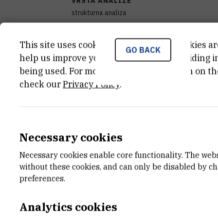
VRSTA ANALIZE
strukturna analiza
SAMOSTALAN/VEZAN
This site uses cookies.. Some of these cookies ar
samostalan
GO BACK
help us improve your experience by providing ins
being used. For more detailed information on th
STANJE OPREME
check our
Privacy Policy
.
potpuno funkcionalan
DISCIPLINE
Geofizika , Kemija
Necessary cookies
TIJELO KOJE JE FINANCIRALO NABAV
Necessary cookies enable core functionality. The web
Ministarstvo znanosti, obrazovanja i mladih Rep
without these cookies, and can only be disabled by c
preferences.
VANJSKI LINK ZA KAPITALNU OPREMU
See on croris.hr
Analytics cookies