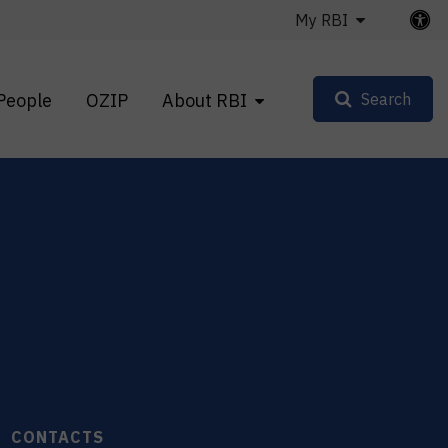
My RBI
People
OZIP
About RBI
Search
CONTACTS