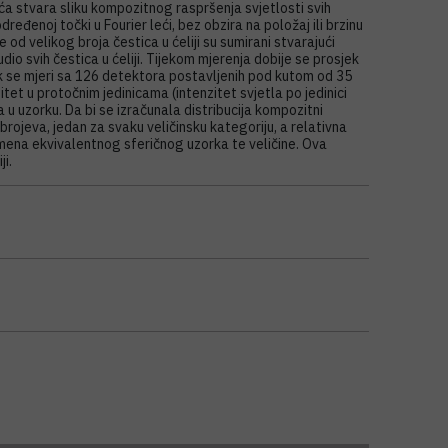
eća stvara sliku kompozitnog raspršenja svjetlosti svih
eđenoj točki u Fourier leći, bez obzira na položaj ili brzinu
 od velikog broja čestica u ćeliji su sumirani stvarajući
dio svih čestica u ćeliji. Tijekom mjerenja dobije se prosjek
ak se mjeri sa 126 detektora postavljenih pod kutom od 35
itet u protočnim jedinicama (intenzitet svjetla po jedinici
 u uzorku. Da bi se izračunala distribucija kompozitni
 brojeva, jedan za svaku veličinsku kategoriju, a relativna
mena ekvivalentnog sferičnog uzorka te veličine. Ova
ji.