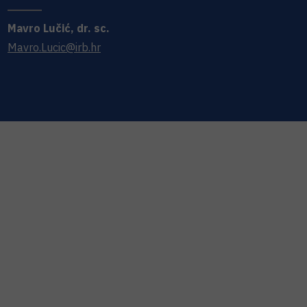
Mavro
Lučić
,
dr. sc.
Mavro.Lucic@irb.hr