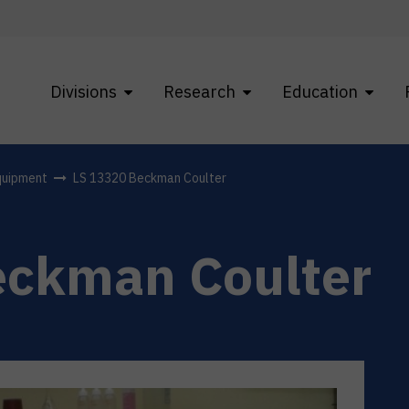
Divisions
Research
Education
quipment
LS 13320 Beckman Coulter
eckman Coulter