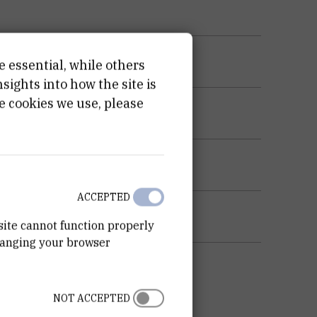
e essential, while others
ights into how the site is
e cookies we use, please
ACCEPTED
KU OPREME
site cannot function properly
ublike Hrvatske
hanging your browser
NOT ACCEPTED