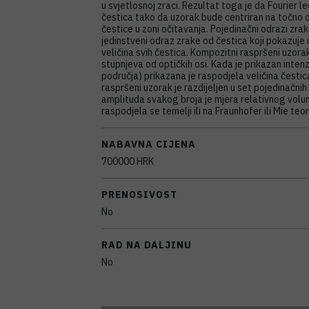
u svjetlosnoj zraci. Rezultat toga je da Fourier l
čestica tako da uzorak bude centriran na točno odr
čestice u zoni očitavanja. Pojedinačni odrazi zrake
jedinstveni odraz zrake od čestica koji pokazuje u
veličina svih čestica. Kompozitni raspršeni uzor
stupnjeva od optičkih osi. Kada je prikazan intenz
područja) prikazana je raspodjela veličina čestica
raspršeni uzorak je razdijeljen u set pojedinačnih
amplituda svakog broja je mjera relativnog volu
raspodjela se temelji ili na Fraunhofer ili Mie teori
NABAVNA CIJENA
700000 HRK
PRENOSIVOST
No
RAD NA DALJINU
No