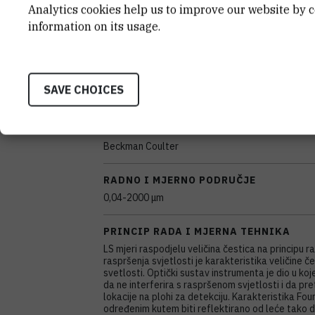
Analytics cookies help us to improve our website by c
CHARACTERISTICS
information on its usage.
MODEL
SAVE CHOICES
LS 13320
PROIZVOĐAČ
Beckman Coulter
RADNO I MJERNO PODRUČJE
0,04-2000 μm
PRINCIP RADA I MJERNA TEHNIKA
LS mjeri raspodjelu veličina čestica na principu 
raspršenja svjetlosti je karakteristika veličine če
svetlosti. Optički sustav instrumenta je dio u ko
da ne interferira s raspršenom svjetlosti i da pr
lokacije na plohi za detekciju. Karakteristika Four
određenim kutem biti reflektirano od leće tako 