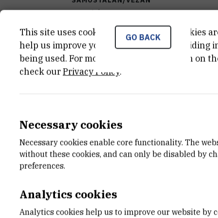
samostalan
This site uses cookies.. Some of these cookies ar
STANJE OPREME
GO BACK
help us improve your experience by providing ins
potpuno funkcionalan
being used. For more detailed information on th
check our
Privacy Policy
.
DATUM NABAVE
14.03.2023
TIJELO KOJE JE FINANCIRALO NABAV
Europska unija
Necessary cookies
Necessary cookies enable core functionality. The web
VANJSKI LINK ZA KAPITALNU OPREMU
without these cookies, and can only be disabled by c
See on croris.hr
preferences.
Analytics cookies
CHARACTERISTICS
Analytics cookies help us to improve our website by c