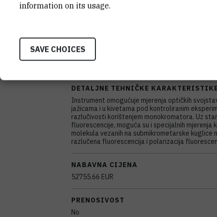
information on its usage.
MODEL
Spark
SAVE CHOICES
PROIZVOĐAČ
Tecan
DETALJNE TEHNIČKE KARAKTERISTIK
Instrument omogućuje mjerenja optičkih svojsta
jažicama i u kivetama pod kontroliranim eksperim
razlučivosti korištenjem monokromatora. Uz stan
fluorescencije, moguća su i specijalnih mjerenja k
molekula vezanih na submikrometarske kuglice m
razlučena fluorescencija i polarizacija fluorescen
NABAVNA CIJENA
52755.66 EUR
PRENOSIVOST
No