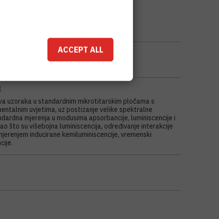
ACCEPT ALL
E
va uzoraka u standardnim mikrotitarskim pločama s
entalnim uvjetima, uz postizanje velike spektralne
dardna mjerenja u modusima apsorbancije, luminiscencije i
ao što su višebojna luminiscencija, određivanje interakcije
jerenjem inducirane kemiluminiscencije, vremenski
cije.