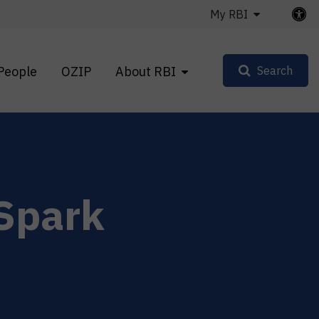
My RBI
People
OZIP
About RBI
Search
 Spark