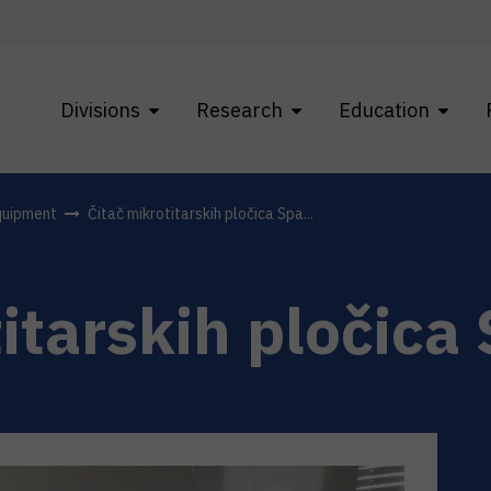
Divisions
Research
Education
quipment
Čitač mikrotitarskih pločica Spa...
itarskih pločica