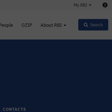
My RBI
People
OZIP
About RBI
Search
CONTACTS