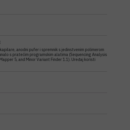
E
kapilare, anodni pufer i spremnik s jedinstvenim polimerom
ačunalo s pratećim programskim alatima (Sequencing Analysis
pper 5, and Minor Variant Finder 1.1). Uređaj koristi