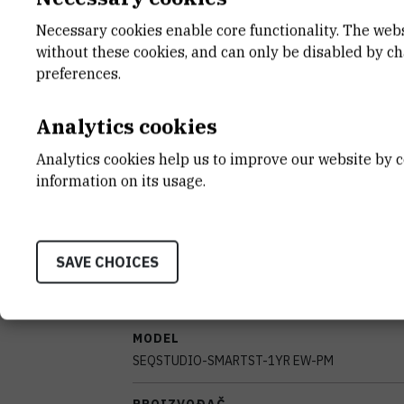
Necessary cookies enable core functionality. The web
DATUM NABAVE
without these cookies, and can only be disabled by c
14.03.2023
preferences.
TIJELO KOJE JE FINANCIRALO NABAV
Analytics cookies
Europska unija
Analytics cookies help us to improve our website by c
VANJSKI LINK ZA KAPITALNU OPREMU
information on its usage.
See on croris.hr
SAVE CHOICES
CHARACTERISTICS
MODEL
SEQSTUDIO-SMARTST-1YR EW-PM
PROIZVOĐAČ