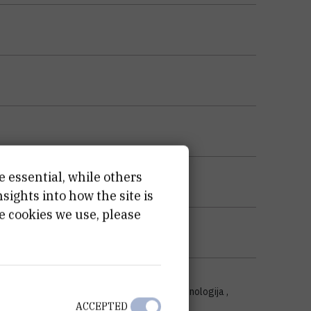
e essential, while others
ights into how the site is
e cookies we use, please
 zdravstvo , Prehrambena tehnologija , Biotehnologija ,
a) , Temeljne medicinske znanosti
ACCEPTED