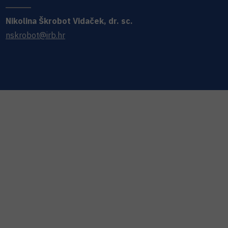
Nikolina
Škrobot Vidaček
,
dr. sc.
nskrobot@irb.hr