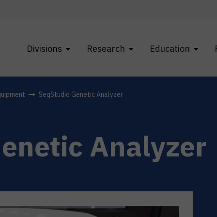
Divisions
Research
Education
quipment
SeqStudio Genetic Analyzer
enetic Analyzer