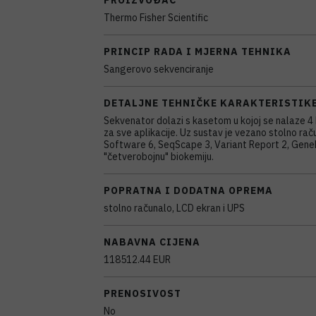
Thermo Fisher Scientific
PRINCIP RADA I MJERNA TEHNIKA
Sangerovo sekvenciranje
DETALJNE TEHNIČKE KARAKTERISTIK
Sekvenator dolazi s kasetom u kojoj se nalaze 4 
za sve aplikacije. Uz sustav je vezano stolno r
Software 6, SeqScape 3, Variant Report 2, GeneMa
"četverobojnu" biokemiju.
POPRATNA I DODATNA OPREMA
stolno računalo, LCD ekran i UPS
NABAVNA CIJENA
118512.44 EUR
PRENOSIVOST
No