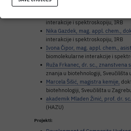
Članovi:
Leo Frkanec, prof. dr. sc., znanstve
interakcije i spektroskopiju, IRB
Nika Gazdek, mag. appl. chem., do
interakcije i spektroskopiju, IRB
Ivona Čipor, mag. appl. chem., asis
biomolekularne interakcije i spektr
Ruža Frkanec, dr. sc., znanstvena s
znanja u biotehnologiji, Sveučilišta
Marcela Šišić, magistra kemije,
dokt
biotehnologiji, Sveučilišta u Zagreb
akademik Mladen Žinić, prof. dr. sc
(HAZU)
Projekti: