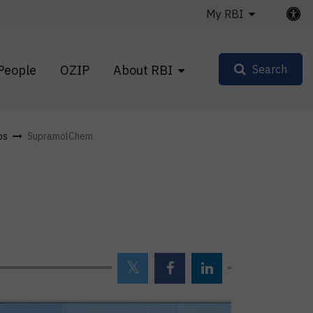
My RBI
People
OZIP
About RBI
Search
ps
SupramolChem