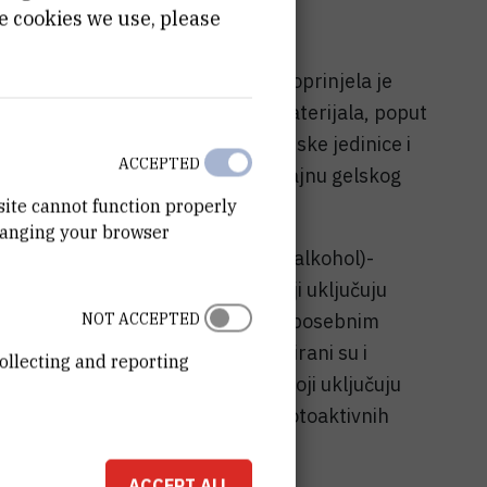
e cookies we use, please
kulsku kemiju (
SupramolChem
) doprinjela je
ulskih samoudruživanja i nanomaterijala, poput
rimjenom oksalamidne, fumarinske jedinice i
ACCEPTED
h organizacijskih elementa u dizajnu gelskog
site cannot function properly
hanging your browser
alni bis(amino kiselina) i -bis(amino alkohol)-
mase i drugi strukturni tipovi koji uključuju
hem. Commun
.
46
(2010) 522
) s posebnim
NOT ACCEPTED
jecaja i uloge otapala, a dizajnirani su i
ollecting and reporting
U tijeku su istraživanja gelatora koji uključuju
nog s Alzheimerovom bolesti, fotoaktivnih
a središnjom i osnom kiralnosti.
ACCEPT ALL