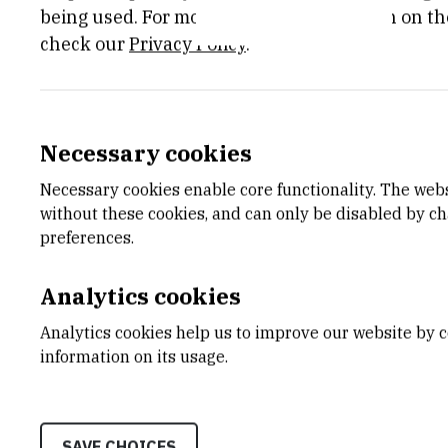
being used. For more detailed information on th
check our
Privacy Policy
.
Grupa za čistu i primijenjenu supramole
prvenstveno razvoju kemije supramolek
gelova male molekulske mase (LMWG), p
Necessary cookies
raznih aminokiselina kao veoma efikasni
sustava.
Necessary cookies enable core functionality. The web
without these cookies, and can only be disabled by c
Sintetizirani su i istraživani različiti kir
preferences.
oksalamidi kao gelatori male molekulske 
Analytics cookies
oksalamidne jedinice (
Feature Article:
C
fokusom na objašnjenja stereokemijskih ut
Analytics cookies help us to improve our website by c
funkcionalni i kompozitni gelski sustavi. 
information on its usage.
odabrane fragmente Aβ-proteina poveza
gelatora, kao i novih kiralnih gelatora s
SAVE CHOICES