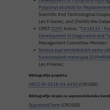
Development of Composite Hydroge
Poly(vinyl alcohol) for Replacement
Scientific And Technological Cooper
Leo Frkanec, and ZHANG Wei Dalian
CMST
COST
Action: "
CA18132 - Fun
Development of Diagnostics and T
Management Committee Member: P
Sinteza supramolekulskih samo-ud
funkcionalnih materijala (SUPeRN
Leo Frkanec.
Bibliografija projekta:
HRZZ-IP-2018-01-6910
(CROSBI)
Bibliografija Grupe za supramolekulsku kemi
SupramolChem
(CROSBI)