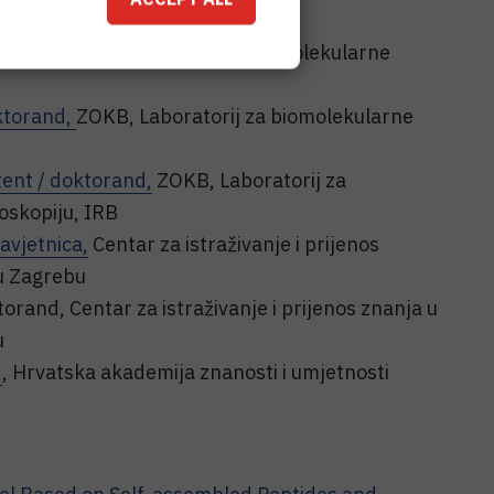
ni savjetnik
, Laboratorij za biomolekularne
ktorand,
ZOKB, Laboratorij za biomolekularne
tent / doktorand,
ZOKB, Laboratorij za
oskopiju, IRB
avjetnica,
Centar za istraživanje i prijenos
 u Zagrebu
orand, Centar za istraživanje i prijenos znanja u
u
.
, Hrvatska akademija znanosti i umjetnosti