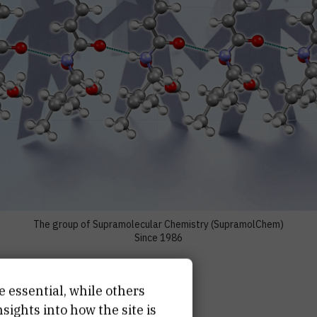
The group of Supramolecular Chemistry (SupramolChem)
Since 1986
e essential, while others
lar Chemistry
ights into how the site is