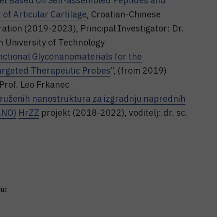
l Based on Self-assembled Peptides and
 of Articular Cartilage
, Croatian-Chinese
ation (2019-2023), Principal Investigator: Dr.
 University of Technology
ctional Glyconanomaterials for the
argeted Therapeutic Probes
", (from 2019)
rof. Leo Frkanec
ruženih nanostruktura za izgradnju naprednih
ANO)
HrZZ
projekt (2018-2022), voditelj: dr. sc.
ju: