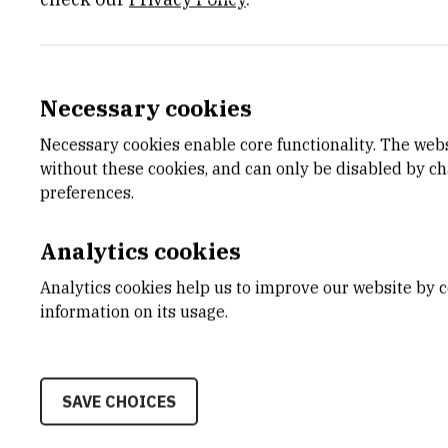
GENERAL INSTRUMENT INFORM
Necessary cookies
SKRAĆENI NAZIV INSTRUMENTA
Necessary cookies enable core functionality. The web
Tecan Freedom EVO - Air LiHa
without these cookies, and can only be disabled by c
preferences.
KATEGORIJA
srednja (od 55.000 do 400.000 EUR)
Analytics cookies
STANJE OPREME
Analytics cookies help us to improve our website by c
potpuno funkcionalan
information on its usage.
DATUM NABAVE
28.02.2023
SAVE CHOICES
TIJELO KOJE JE FINANCIRALO NABAV
Europska unija