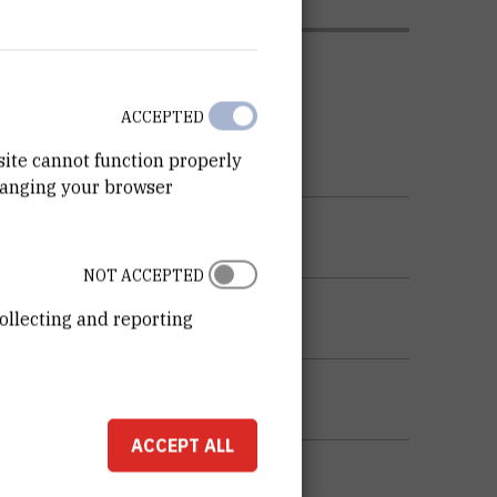
ATION
ACCEPTED
site cannot function properly
hanging your browser
NOT ACCEPTED
ollecting and reporting
ACCEPT ALL
KU OPREME