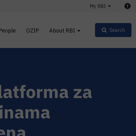
My RBI
People
OZIP
About RBI
Search
latforma za
ćinama
ena