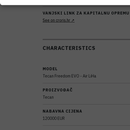
VANJSKI LINK ZA KAPITALNU OPREMU
See on croris.hr
CHARACTERISTICS
MODEL
Tecan Freedom EVO - Air LiHa
PROIZVOĐAČ
Tecan
NABAVNA CIJENA
120000 EUR