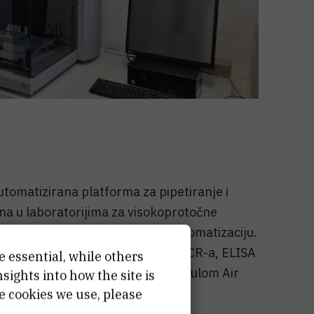
omatizirana platforma za pipetiranje i
na u laboratorijima za visokoprotočne
nostiku i drugu laboratorijsku automatizaciju.
bama, uključujući automatizaciju PCR-a, ELISA
e essential, while others
ruge aplikacije. Opremljen je modulom Air
ights into how the site is
e cookies we use, please