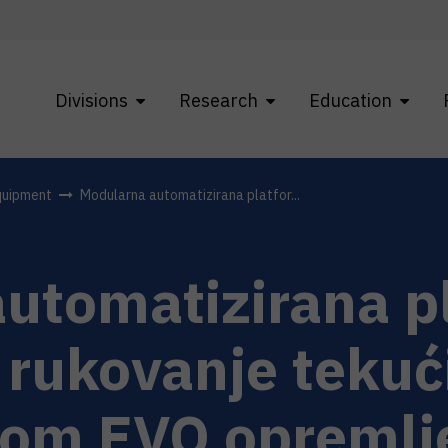
Divisions
Research
Education
quipment
Modularna automatizirana platfor...
utomatizirana p
 i rukovanje teku
dom EVO opremlj