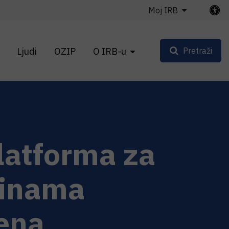
Moj IRB
Ljudi
OZIP
O IRB-u
Pretraži
latforma za
ćinama
ena