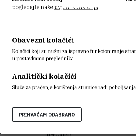
pogledajte naše
uvjete korištenja
.
OPĆI PODACI O INSTRUMENTU
Obavezni kolačići
SKRAĆENI NAZIV INSTRUMENTA
Tecan Freedom EVO - Air LiHa
Kolačići koji su nužni za ispravno funkcioniranje str
u postavkama preglednika.
KATEGORIJA
srednja (od 55.000 do 400.000 EUR)
Analitički kolačići
STANJE OPREME
Služe za praćenje korištenja stranice radi poboljšanja
potpuno funkcionalan
DATUM NABAVE
28.02.2023
PRIHVAĆAM ODABRANO
TIJELO KOJE JE FINANCIRALO NABAV
Europska unija