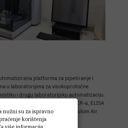
omatizirana platforma za pipetiranje i
na u laboratorijima za visokoprotočne
nostiku i drugu laboratorijsku automatizaciju.
bama, uključujući automatizaciju PCR-a, ELISA
ruge aplikacije. Opremljen je modulom Air
ća nužni su za ispravno
 praćenje korištenja
Za više informacija