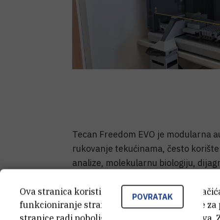
Tecan Freedom EVO je modularna aut
rukovanje tekućinama, često korište
analize, molekularnu biologiju, dijag
Može se prilagoditi različitim potre
testova, pripremu uzoraka i razne d
Ova stranica koristi kolačiće. Neki od tih kolači
POVRATAK
funkcioniranje stranice, dok se drugi koriste za
LiHa.
stranice radi poboljšanja korisničkog iskustva. 