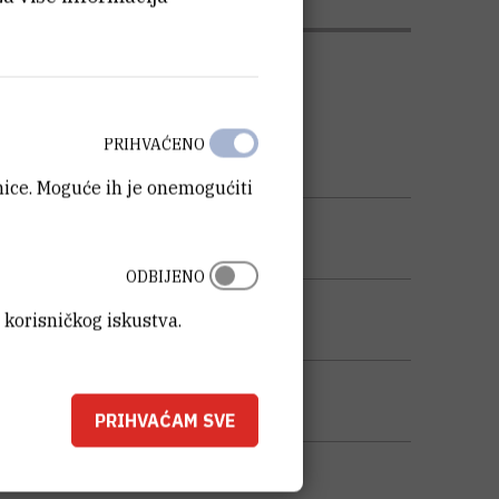
PRIHVAĆENO
anice. Moguće ih je onemogućiti
ODBIJENO
 korisničkog iskustva.
PRIHVAĆAM SVE
KU OPREME