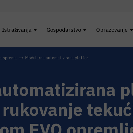
Istraživanja
Gospodarstvo
Obrazovanje
na oprema
Modularna automatizirana platfor...
utomatizirana p
 i rukovanje teku
dom EVO opremlj