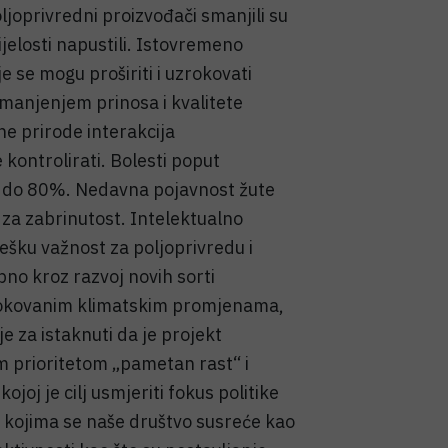
ljoprivredni proizvođači smanjili su
cijelosti napustili. Istovremeno
je se mogu proširiti i uzrokovati
smanjenjem prinosa i kvalitete
e prirode interakcija
kontrolirati. Bolesti poput
 i do 80%. Nedavna pojavnost žute
g za zabrinutost. Intelektualno
šku važnost za poljoprivredu i
no kroz razvoj novih sorti
rokovanim klimatskim promjenama,
e za istaknuti da je projekt
m prioritetom „pametan rast“ i
joj je cilj usmjeriti fokus politike
 s kojima se naše društvo susreće kao