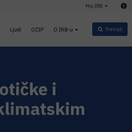
Moj IRB
Ljudi
OZIP
O IRB-u
Pretraži
tičke i
 klimatskim