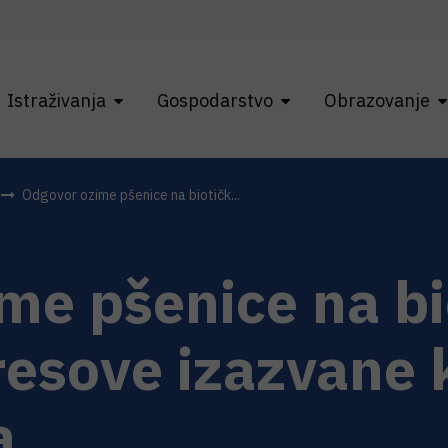
Istraživanja
Gospodarstvo
Obrazovanje
Odgovor ozime pšenice na biotičk...
me pšenice na bio
tresove izazvane
a