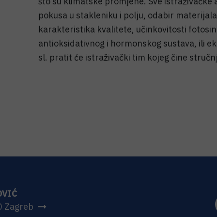
što su klimatske promjene. Sve istraživačke a
pokusa u stakleniku i polju, odabir materijal
karakteristika kvalitete, učinkovitosti fotos
antioksidativnog i hormonskog sustava, ili ek
sl. pratit će istraživački tim kojeg čine stručn
OVIĆ
0 Zagreb