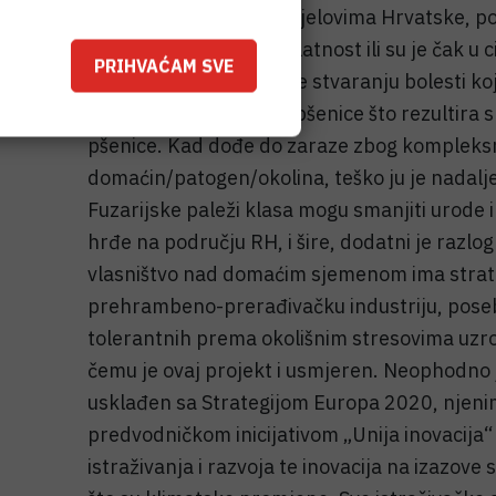
svojstava tla u nekim dijelovima Hrvatske, po
svoju oljoprivrednu djelatnost ili su je čak u 
PRIHVAĆAM SVE
okolišni uvjeti doprinose stvaranju bolesti ko
epidemije na usjevima pšenice što rezultira 
pšenice. Kad dođe do zaraze zbog kompleksn
domaćin/patogen/okolina, teško ju je nadalje 
Fuzarijske paleži klasa mogu smanjiti urode
hrđe na području RH, i šire, dodatni je razlo
vlasništvo nad domaćim sjemenom ima strate
prehrambeno-prerađivačku industriju, poseb
tolerantnih prema okolišnim stresovima uz
čemu je ovaj projekt i usmjeren. Neophodno j
usklađen sa Strategijom Europa 2020, njeni
predvodničkom inicijativom „Unija inovacija“ ko
istraživanja i razvoja te inovacija na izazove