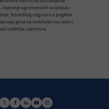
ktivnosti kao što su postavljanje
a, mjerenje agronomskih svojstava i
inteze, fiziološkog odgovora u pogledu
spresiji gena na molekularnoj razini i
jaci voditelja i partnera.