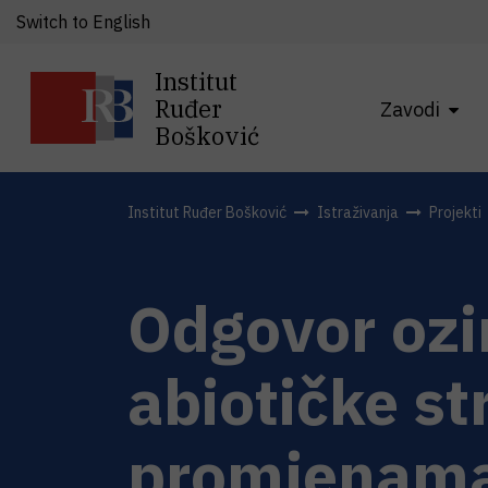
Switch to English
Institut
Ruđer
Zavodi
Bošković
Institut Ruđer Bošković
Istraživanja
Projekti
Odgovor ozi
abiotičke s
promjenam