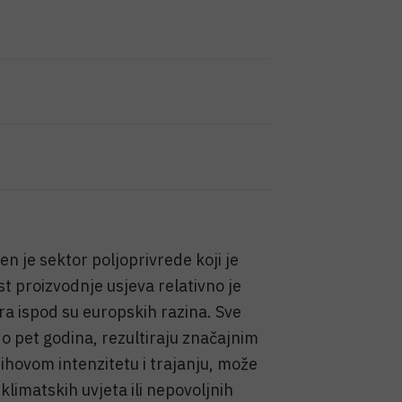
 je sektor poljoprivrede koji je
t proizvodnje usjeva relativno je
ra ispod su europskih razina. Sve
do pet godina, rezultiraju značajnim
jihovom intenzitetu i trajanju, može
limatskih uvjeta ili nepovoljnih