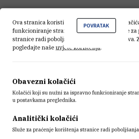
Ova stranica koristi kolačiće. Neki od tih kolači
POVRATAK
funkcioniranje stranice, dok se drugi koriste za
stranice radi poboljšanja korisničkog iskustva. 
pogledajte naše
uvjete korištenja
.
Obavezni kolačići
Kolačići koji su nužni za ispravno funkcioniranje str
u postavkama preglednika.
Analitički kolačići
Služe za praćenje korištenja stranice radi poboljšanja