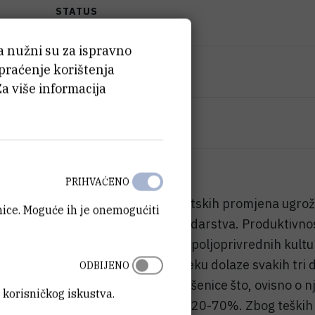
STATUS
Završen
ća nužni su za ispravno
IZNOS FINANCIRANJA
 praćenje korištenja
5.879.204
HRK
Za više informacija
VIŠE INFORMACIJA
CroRIS stranica projekta
PRIHVAĆENO
Zbog nepovoljnih klimatskih promjena ugrožen
anice. Moguće ih je onemogućiti
ključan za razvoj gospodarstva. Produktivnos
niska, a urodi osnovnih poljoprivrednih kultu
češće suše koje u prosjeku dolaze svakih tri 
ODBIJENO
štetama u proizvodnji pšenice što, ovisno o n
 korisničkog iskustva.
smanjiti urod usjeva za 20-70%. Zbog teških k