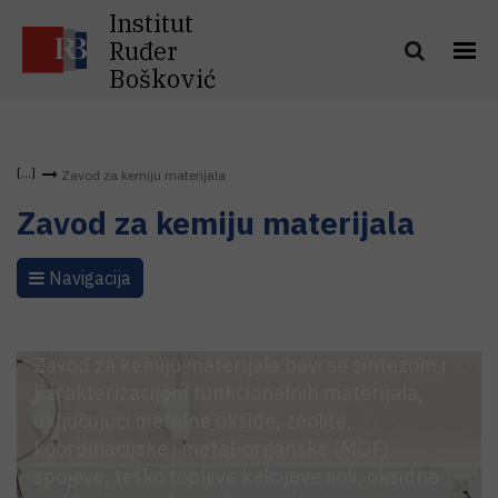
Institut
Ruđer
Bošković
Zavod za kemiju materijala
Zavod za kemiju materijala
Navigacija
Zavod za kemiju materijala bavi se sintezom i
karakterizacijom funkcionalnih materijala,
uključujući metalne okside, zeolite,
koordinacijske i metal-organske (MOF)
spojeve, teško topljive kalcijeve soli, oksidna