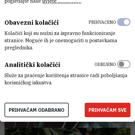
Laboratoriji
pogledajte naše
uvjete korištenja
.
Obavezni kolačići
PRIHVAĆENO
Kolačići koji su nužni za ispravno funkcioniranje
stranice. Moguće ih je onemogućiti u postavkama
preglednika.
Analitički kolačići
ODBIJENO
Služe za praćenje korištenja stranice radi poboljšanja
korisničkog iskustva.
Laboratorij za biotehnologiju u akvakulturi
PRIHVAĆAM ODABRANO
PRIHVAĆAM SVE
Voditelj:
dr. sc.
Ivančica
Strunjak-Perović