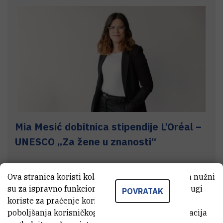
Mia Mesić dobitnica stipendije L’Oréal –
UNESCO „Za žene u znanosti“
8.5.2026.
Ova stranica koristi kolačiće. Neki od tih kolačića nužni
su za ispravno funkcioniranje stranice, dok se drugi
POVRATAK
koriste za praćenje korištenja stranice radi
poboljšanja korisničkog iskustva. Za više informacija