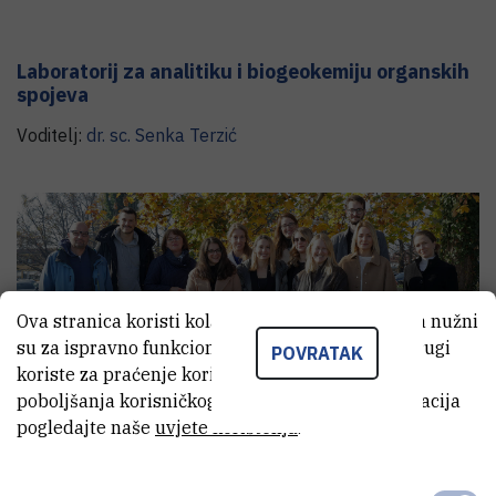
Laboratorij za analitiku i biogeokemiju organskih
spojeva
Voditelj:
dr. sc.
Senka
Terzić
Ova stranica koristi kolačiće. Neki od tih kolačića nužni
su za ispravno funkcioniranje stranice, dok se drugi
POVRATAK
koriste za praćenje korištenja stranice radi
poboljšanja korisničkog iskustva. Za više informacija
pogledajte naše
uvjete korištenja
.