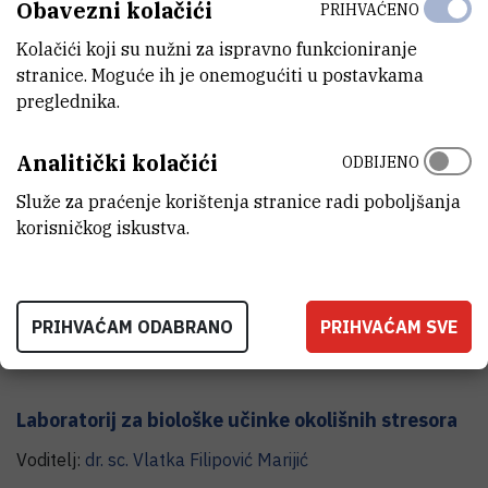
Obavezni kolačići
PRIHVAĆENO
Laboratorij za biogeokemiju mora i atmosfere
Kolačići koji su nužni za ispravno funkcioniranje
Voditelj:
dr. sc.
Blaženka
Gašparović
stranice. Moguće ih je onemogućiti u postavkama
preglednika.
Analitički kolačići
ODBIJENO
Služe za praćenje korištenja stranice radi poboljšanja
korisničkog iskustva.
PRIHVAĆAM ODABRANO
PRIHVAĆAM SVE
Laboratorij za biološke učinke okolišnih stresora
Voditelj:
dr. sc.
Vlatka
Filipović Marijić