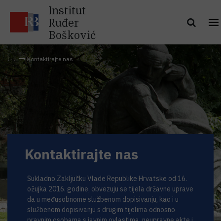
Institut
Ruđer
Bošković
Kontaktirajte nas
Kontaktirajte nas
Institut Ruđer Bošković
Sukladno Zaključku Vlade Republike Hrvatske od 16.
ožujka 2016. godine, obvezuju se tijela državne uprave
Bijenička cesta 54, 10000 Zagreb
da u međusobnome službenom dopisivanju, kao i u
službenom dopisivanju s drugim tijelima odnosno
pravnim osobama s javnim ovlastima, neupravne akte i