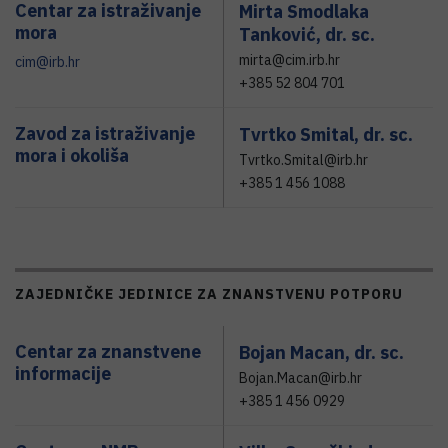
Centar za istraživanje
Mirta Smodlaka
mora
Tanković,
dr. sc.
mirta@cim.irb.hr
cim@irb.hr
+385 52 804 701
Zavod za istraživanje
Tvrtko Smital,
dr. sc.
mora i okoliša
Tvrtko.Smital@irb.hr
+385 1 456 1088
ZAJEDNIČKE JEDINICE ZA ZNANSTVENU POTPORU
Centar za znanstvene
Bojan Macan,
dr. sc.
informacije
Bojan.Macan@irb.hr
+385 1 456 0929