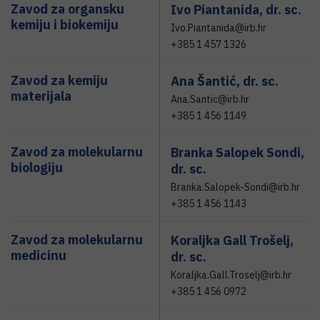
Zavod za organsku
Ivo Piantanida,
dr. sc.
kemiju i biokemiju
Ivo.Piantanida@irb.hr
+385 1 457 1326
Zavod za kemiju
Ana Šantić,
dr. sc.
materijala
Ana.Santic@irb.hr
+385 1 456 1149
Zavod za molekularnu
Branka Salopek Sondi,
biologiju
dr. sc.
Branka.Salopek-Sondi@irb.hr
+385 1 456 1143
Zavod za molekularnu
Koraljka Gall Trošelj,
medicinu
dr. sc.
Koraljka.Gall.Troselj@irb.hr
+385 1 456 0972