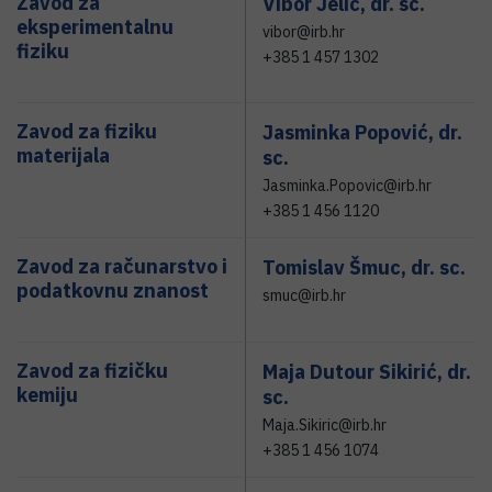
Zavod za
Vibor Jelić,
dr. sc.
eksperimentalnu
vibor@irb.hr
fiziku
+385 1 457 1302
Zavod za fiziku
Jasminka Popović,
dr.
materijala
sc.
Jasminka.Popovic@irb.hr
+385 1 456 1120
Zavod za računarstvo i
Tomislav Šmuc,
dr. sc.
podatkovnu znanost
smuc@irb.hr
Zavod za fizičku
Maja Dutour Sikirić,
dr.
kemiju
sc.
Maja.Sikiric@irb.hr
+385 1 456 1074