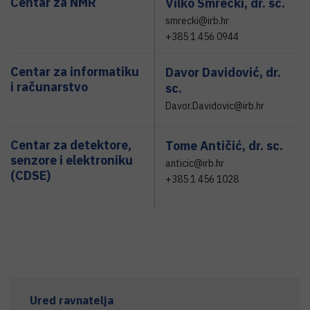
Centar za NMR
Vilko Smrečki,
dr. sc.
smrecki@irb.hr
+385 1 456 0944
Centar za informatiku
Davor Davidović,
dr.
i računarstvo
sc.
Davor.Davidovic@irb.hr
Centar za detektore,
Tome Antičić,
dr. sc.
senzore i elektroniku
anticic@irb.hr
(CDSE)
+385 1 456 1028
Ured ravnatelja