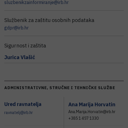
sluzbenikzainformiranje@irb.hr
Službenik za zaštitu osobnih podataka
gdpr@irb.hr
Sigurnost i zaštita
Jurica
Vlašić
ADMINISTRATIVNE, STRUČNE I TEHNIČKE SLUŽBE
Ured ravnatelja
Ana Marija Horvatin
Ana.Marija.Horvatin@irb.hr
ravnatelj@irb.hr
+385 1 457 1330