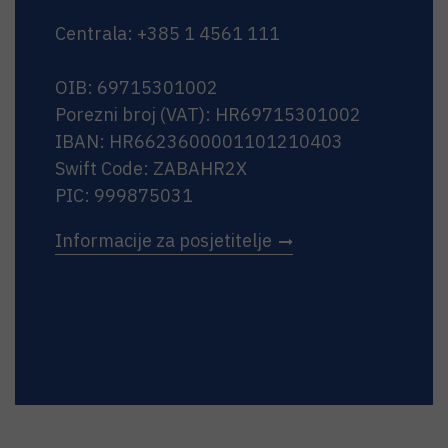
Centrala: +385 1 4561 111
OIB: 69715301002
Porezni broj (VAT): HR69715301002
IBAN: HR6623600001101210403
Swift Code: ZABAHR2X
PIC: 999875031
Informacije za posjetitelje