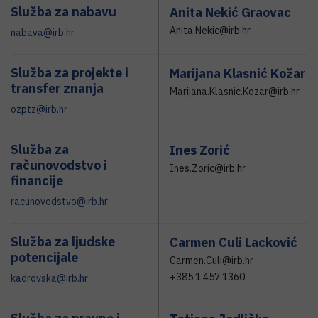
Služba za nabavu
Anita Nekić Graovac
Anita.Nekic@irb.hr
nabava@irb.hr
Služba za projekte i
Marijana Klasnić Kožar
transfer znanja
Marijana.Klasnic.Kozar@irb.hr
ozptz@irb.hr
Služba za
Ines Zorić
računovodstvo i
Ines.Zoric@irb.hr
financije
racunovodstvo@irb.hr
Služba za ljudske
Carmen Culi Lacković
potencijale
Carmen.Culi@irb.hr
+385 1 457 1360
kadrovska@irb.hr