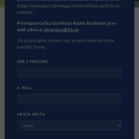
info@irb.hr
druge materijale otpremaju elektroničkom poštom (e-
mailom).
Centrala +385 1 4561 111
Pristupna točka Instituta Ruđer Bošković je e-
Fax +385 1 4680 084
mail adresa:
pisarnica@irb.hr
Za ostale upite, molimo vas, prvenstveno koristite
kontakt formu.
IME I PREZIME
E-MAIL
VRSTA UPITA