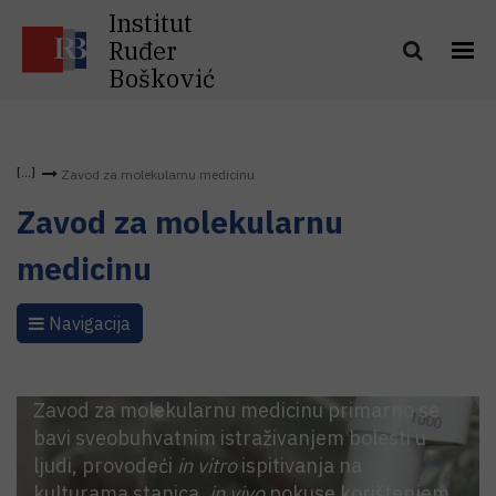
Institut
Ruđer
Bošković
Zavod za molekularnu medicinu
Zavod za molekularnu
medicinu
Navigacija
Zavod za molekularnu medicinu primarno se
bavi sveobuhvatnim istraživanjem bolesti u
ljudi, provodeći
in vitro
ispitivanja na
kulturama stanica,
in vivo
pokuse korištenjem