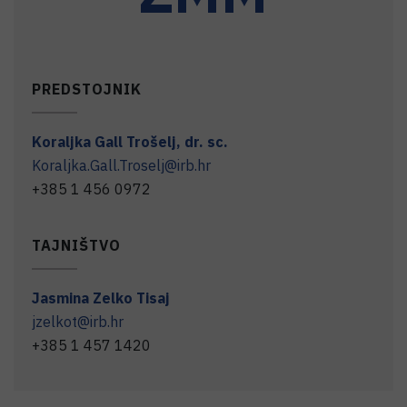
PREDSTOJNIK
Koraljka
Gall Trošelj
,
dr. sc.
Koraljka.Gall.Troselj@irb.hr
+385 1 456 0972
TAJNIŠTVO
Jasmina
Zelko Tisaj
jzelkot@irb.hr
+385 1 457 1420