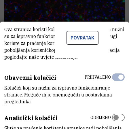
Ova stranica koristi kolačiće. Neki od tih kolačića nužni
su za ispravno funkcioniranje stranice, dok se drugi
POVRATAK
koriste za praćenje korištenja stranice radi
Laboratorij za istraživanje neurodegenerativnih
poboljšanja korisničkog iskustva. Za više informacija
bolesti
pogledajte naše
uvjete korištenja
.
Voditelj:
dr. sc.
Silva
Katušić
Obavezni kolačići
PRIHVAĆENO
Kolačići koji su nužni za ispravno funkcioniranje
stranice. Moguće ih je onemogućiti u postavkama
LMTS
preglednika.
Analitički kolačići
ODBIJENO
Služe za praćenje korištenja stranice radi poboljšanja