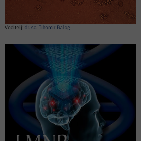
Laboratorij za metabolizam i starenje
Voditelj:
dr. sc.
Tihomir
Balog
Laboratorij za molekularnu neuropsihijatriju