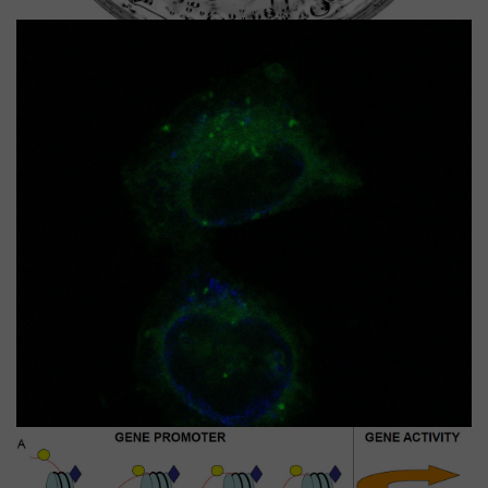
Laboratorij za eksperimentalnu terapiju
Voditelj:
dr. sc.
Marijeta
Kralj