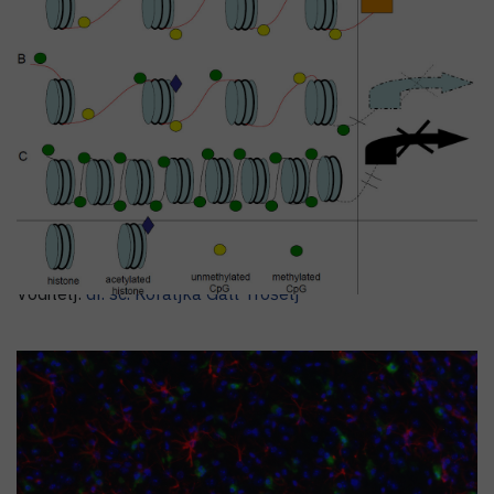
Laboratorij za epigenomiku
Voditelj:
dr. sc.
Koraljka
Gall Trošelj