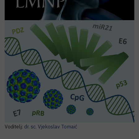
Voditelj:
dr. sc.
Dubravka
Švob Štrac
Laboratorij za molekularnu virologiju i
bakteriologiju
Voditelj:
dr. sc.
Vjekoslav
Tomaić