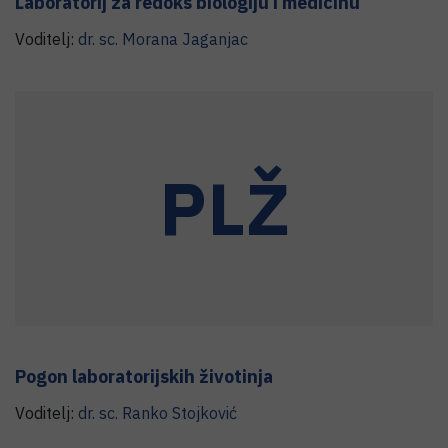
Laboratorij za redoks biologiju i medicinu
Voditelj:
dr. sc.
Morana
Jaganjac
PLŽ
Pogon laboratorijskih životinja
Voditelj:
dr. sc.
Ranko
Stojković