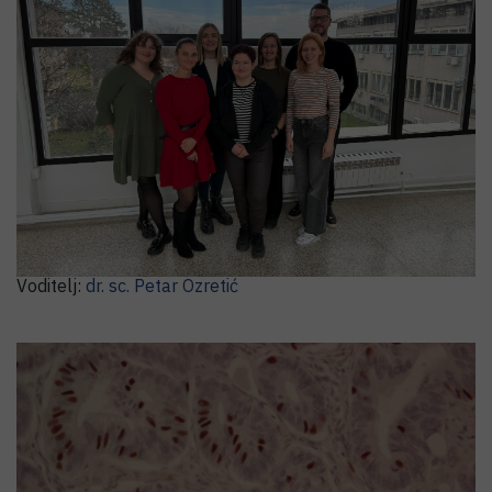
Laboratorij za nasljedni rak
Voditelj:
dr. sc.
Petar
Ozretić