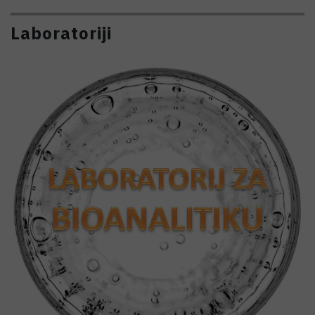
Laboratoriji
Laboratorij za bioanalitiku
Voditelj:
dr. sc.
Mario
Cindrić