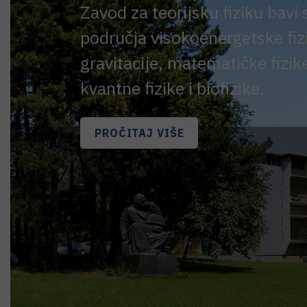
Zavod za teorijsku fiziku bavi
područja visokoenergetske fizi
gravitacije, matematičke fizike
kvantne fizike i biofizike.
PROČITAJ VIŠE