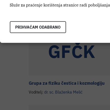
Služe za praćenje korištenja stranice radi poboljšanja
Laboratoriji
PRIHVAĆAM ODABRANO
GFČK
Grupa za fiziku čestica i kozmologiju
Voditelj:
dr. sc.
Blaženka
Melić