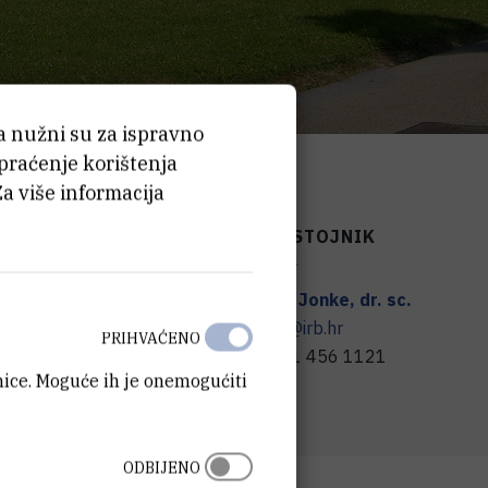
ća nužni su za ispravno
 praćenje korištenja
Za više informacija
PREDSTOJNIK
F
Larisa
Jonke
,
dr. sc.
larisa@irb.hr
PRIHVAĆENO
+385 1 456 1121
anice. Moguće ih je onemogućiti
ODBIJENO