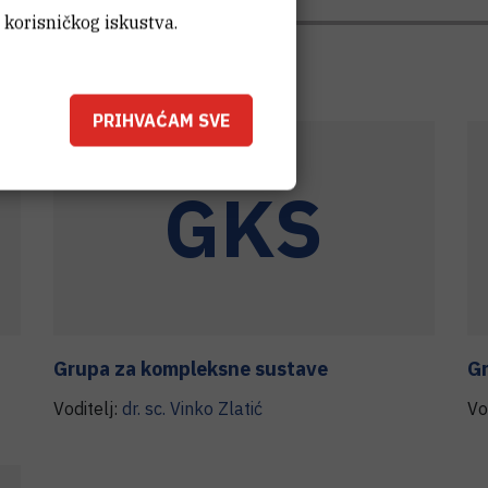
 korisničkog iskustva.
PRIHVAĆAM SVE
GKS
Grupa za kompleksne sustave
Gr
Voditelj:
dr. sc.
Vinko
Zlatić
Vo