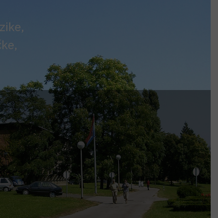
zike,
čke,