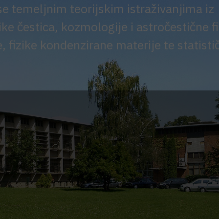
 se temeljnim teorijskim istraživanjima iz
ke čestica, kozmologije i astročestične fi
, fizike kondenzirane materije te statisti