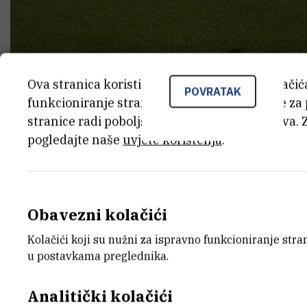
Ova stranica koristi kolačiće. Neki od tih kolači
POVRATAK
funkcioniranje stranice, dok se drugi koriste za
stranice radi poboljšanja korisničkog iskustva. 
pogledajte naše
uvjete korištenja
.
ZT
Obavezni kolačići
Kolačići koji su nužni za ispravno funkcioniranje str
u postavkama preglednika.
Analitički kolačići