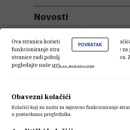
Novosti
Ova stranica koristi kolačiće. Neki od tih kolači
POVRATAK
funkcioniranje stranice, dok se drugi koriste za
stranice radi poboljšanja korisničkog iskustva. 
pogledajte naše
uvjete korištenja
.
Obavezni kolačići
Recept iz labosa za materijale
visokih performansi po mjeri
Kolačići koji su nužni za ispravno funkcioniranje str
u postavkama preglednika.
prirode