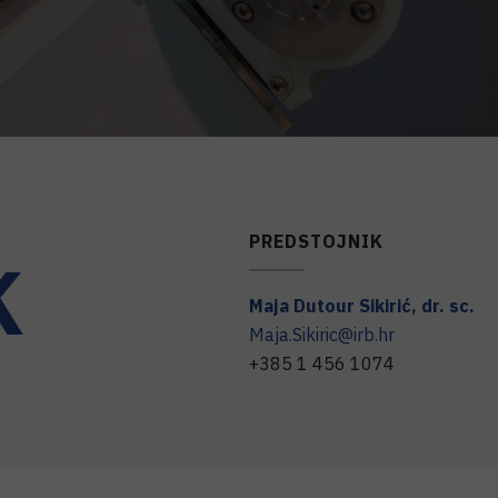
PREDSTOJNIK
K
Maja
Dutour Sikirić
,
dr. sc.
Maja.Sikiric@irb.hr
+385 1 456 1074