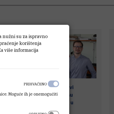
ća nužni su za ispravno
 praćenje korištenja
Za više informacija
PRIHVAĆENO
Manje je više: Ruđerovi
znanstvenici ubrzali su
anice. Moguće ih je onemogućiti
fotokemijsku reakciju u
kugličnom mlinu