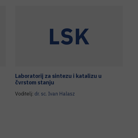
LSK
Laboratorij za sintezu i katalizu u
La
čvrstom stanju
fu
Voditelj:
dr. sc.
Ivan
Halasz
Vo