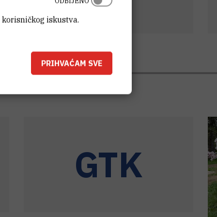
ODBIJENO
 korisničkog iskustva.
12.3.2026.
PRIHVAĆAM SVE
GTK