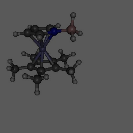
boratorij za spektrometriju masa i
nkcionalnu proteomiku
ditelj:
dr. sc.
Saša
Kazazić