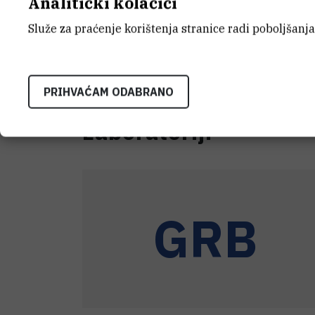
Analitički kolačići
Služe za praćenje korištenja stranice radi poboljšanja
21.7.2026.
PRIHVAĆAM ODABRANO
Laboratoriji
GRB