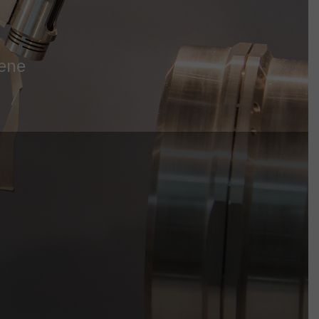
,
sene