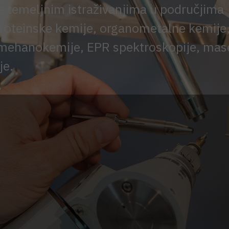
se temeljnim istraživanjima u područjima
 proteinske kemije, organometalne kemije
, mehanokemije, EPR spektroskopije, ma
je.