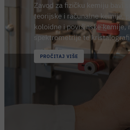
Zavod za fizičku kemiju bavi 
teorijske i računalne kemije,
koloidne i površinske kemije
spektrometrije te kristalografi
PROČITAJ VIŠE