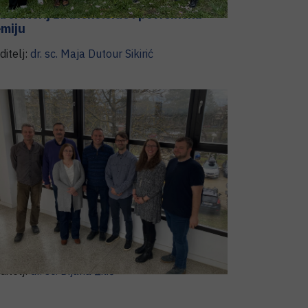
boratorij za biokoloide i površinsku
miju
ditelj:
dr. sc.
Maja
Dutour Sikirić
boratorij za magnetske rezonancije
ditelj:
dr. sc.
Dijana
Žilić