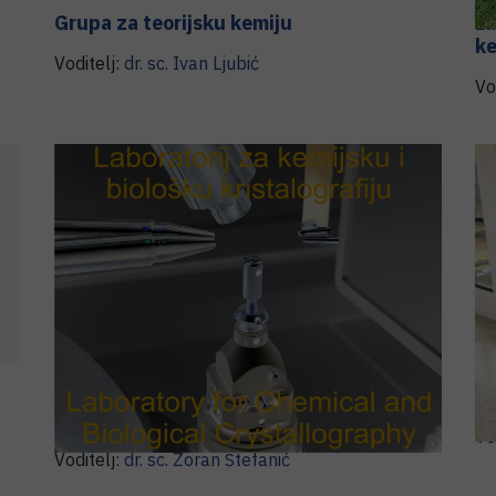
Grupa za teorijsku kemiju
La
ke
Voditelj:
dr. sc.
Ivan
Ljubić
Vo
Laboratorij za kemijsku i biološku
La
kristalografiju
Vo
Voditelj:
dr. sc.
Zoran
Štefanić