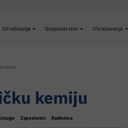
Istraživanja
Gospodarstvo
Obrazovanje
čku kemiju
zičku kemiju
Usluge
Zaposlenici
Radionica