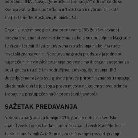
oštećenu DNA i čuvaju genetičku informaciju?'' održat će dr. sc.
Ksenija Zahradka s početkom u 15:30 sati u dvorani III. krila
Instituta Ruđer Bošković, Bijenička 54.
Organiziranjem ovog ciklusa predavanja IRB želi širu javnost
upoznati sa znanstvenim otkrićima za koja su dodijeljene Nagrade
te ih zainteresirati za znanstvena istraživanja na kojima rade
hrvatski znanstvenici. Nobelova nagrada predstavlja jedno od
najznačajnijih svjetskih priznanja pojedincima ili organizacijama za
postignuća u različitim područjima ljudskog djelovanja. IRB
desetljećima razvija sve glavne pravce prirodnih znanosti i njeguje
akademski duh te je stoga pravo mjesto na kojem se ova otkrića
trebaju na pristupačan način predstaviti javnosti.
SAŽETAK PREDAVANJA
Nobelovu nagradu za kemiju 2015. godine dobili su švedski
znanstvenik Tomas Lindahl, američki znanstvenik Paul Modrich i
turski znanstvenik Aziz Sancar, za izučavanje i rasvjetljavanje