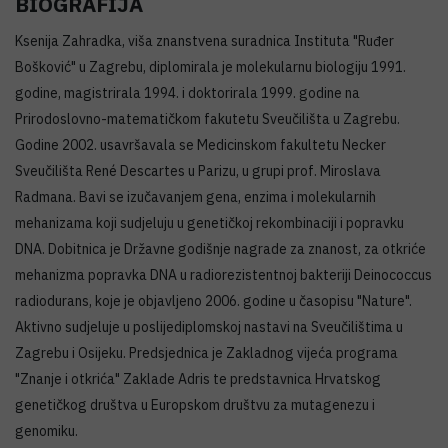
BIOGRAFIJA
Ksenija Zahradka, viša znanstvena suradnica Instituta "Ruđer
Bošković" u Zagrebu, diplomirala je molekularnu biologiju 1991.
godine, magistrirala 1994. i doktorirala 1999. godine na
Prirodoslovno-matematičkom fakutetu Sveučilišta u Zagrebu.
Godine 2002. usavršavala se Medicinskom fakultetu Necker
Sveučilišta René Descartes u Parizu, u grupi prof. Miroslava
Radmana. Bavi se izučavanjem gena, enzima i molekularnih
mehanizama koji sudjeluju u genetičkoj rekombinaciji i popravku
DNA. Dobitnica je Državne godišnje nagrade za znanost, za otkriće
mehanizma popravka DNA u radiorezistentnoj bakteriji Deinococcus
radiodurans, koje je objavljeno 2006. godine u časopisu "Nature".
Aktivno sudjeluje u poslijediplomskoj nastavi na Sveučilištima u
Zagrebu i Osijeku. Predsjednica je Zakladnog vijeća programa
"Znanje i otkrića" Zaklade Adris te predstavnica Hrvatskog
genetičkog društva u Europskom društvu za mutagenezu i
genomiku.