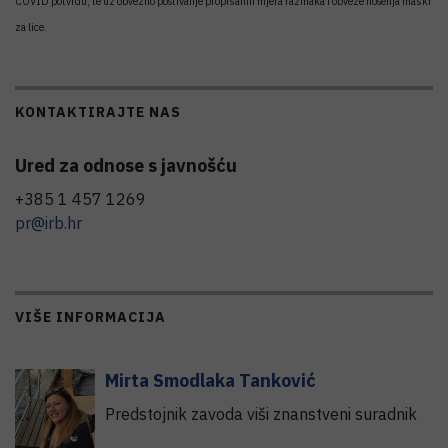
COVID potvrdu, te uz obvezno poštivanje propisanih mjera razmaka i obveze nošenja maski
za lice.
KONTAKTIRAJTE NAS
Ured za odnose s javnošću
+385 1 457 1269
pr@irb.hr
VIŠE INFORMACIJA
Mirta
Smodlaka Tanković
Predstojnik zavoda viši znanstveni suradnik