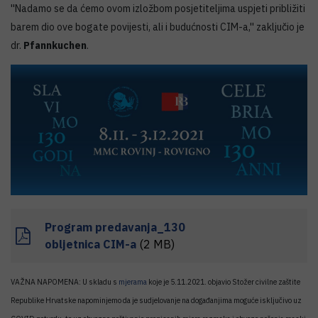
''Nadamo se da ćemo ovom izložbom posjetiteljima uspjeti približiti
barem dio ove bogate povijesti, ali i budućnosti CIM-a,'' zaključio je
dr.
Pfannkuchen
.
Program predavanja_130
obljetnica CIM-a
(2 MB)
VAŽNA NAPOMENA: U skladu s
mjerama
koje je 5.11.2021. objavio Stožer civilne zaštite
Republike Hrvatske napominjemo da je sudjelovanje na događanjima moguće isključivo uz