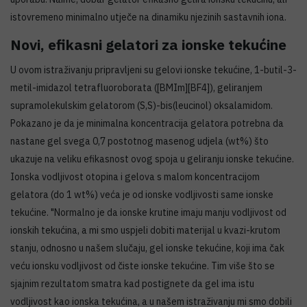
istovremeno minimalno utječe na dinamiku njezinih sastavnih iona.
Novi, efikasni gelatori za ionske tekućine
U ovom istraživanju pripravljeni su gelovi ionske tekućine, 1-butil-3-
metil-imidazol tetrafluoroborata ([BMIm][BF4]), geliranjem
supramolekulskim gelatorom (S,S)-bis(leucinol) oksalamidom.
Pokazano je da je minimalna koncentracija gelatora potrebna da
nastane gel svega 0,7 postotnog masenog udjela (wt%) što
ukazuje na veliku efikasnost ovog spoja u geliranju ionske tekućine.
Ionska vodljivost otopina i gelova s malom koncentracijom
gelatora (do 1 wt%) veća je od ionske vodljivosti same ionske
tekućine. "Normalno je da ionske krutine imaju manju vodljivost od
ionskih tekućina, a mi smo uspjeli dobiti materijal u kvazi-krutom
stanju, odnosno u našem slučaju, gel ionske tekućine, koji ima čak
veću ionsku vodljivost od čiste ionske tekućine. Tim više što se
sjajnim rezultatom smatra kad postignete da gel ima istu
vodljivost kao ionska tekućina, a u našem istraživanju mi smo dobili