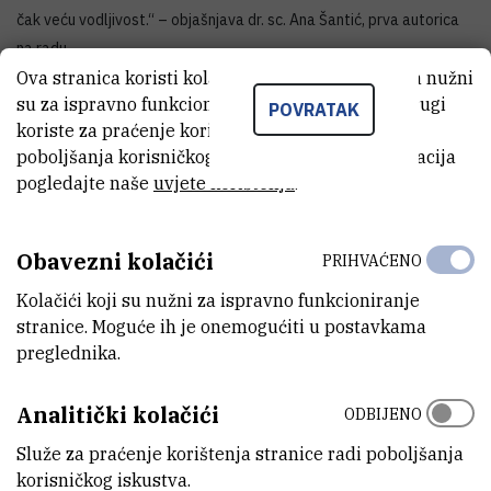
čak veću vodljivost.“ – objašnjava dr. sc. Ana Šantić, prva autorica
na radu.
Ova stranica koristi kolačiće. Neki od tih kolačića nužni
Ovaj zapravo iznenađujući rezultat objašnjen je primjenom
su za ispravno funkcioniranje stranice, dok se drugi
POVRATAK
računalne kemije. Kvantno-mehanički računi i molekulsko-dinamičke
koriste za praćenje korištenja stranice radi
simulacije pokazali su da dodatak gelatora smanjuje privlačne
poboljšanja korisničkog iskustva. Za više informacija
elektrostatske interakcije između kationskih i anionskih komponenti
pogledajte naše
uvjete korištenja
.
ionske tekućine za čak oko 40% što direktno povećava njihovu
pokretljivost, a time i ionsku vodljivost.
Obavezni kolačići
PRIHVAĆENO
Kolačići koji su nužni za ispravno funkcioniranje
stranice. Moguće ih je onemogućiti u postavkama
preglednika.
Analitički kolačići
ODBIJENO
Služe za praćenje korištenja stranice radi poboljšanja
korisničkog iskustva.