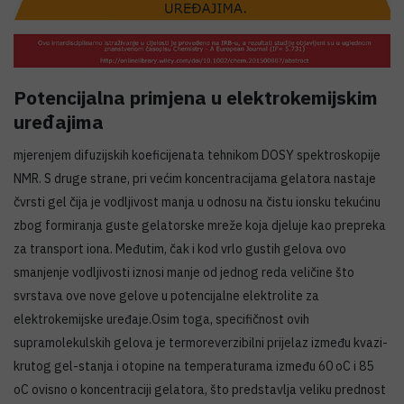
Potencijalna primjena u elektrokemijskim
uređajima
mjerenjem difuzijskih koeficijenata tehnikom DOSY spektroskopije
NMR. S druge strane, pri većim koncentracijama gelatora nastaje
čvrsti gel čija je vodljivost manja u odnosu na čistu ionsku tekućinu
zbog formiranja guste gelatorske mreže koja djeluje kao prepreka
za transport iona. Međutim, čak i kod vrlo gustih gelova ovo
smanjenje vodljivosti iznosi manje od jednog reda veličine što
svrstava ove nove gelove u potencijalne elektrolite za
elektrokemijske uređaje.Osim toga, specifičnost ovih
supramolekulskih gelova je termoreverzibilni prijelaz između kvazi-
krutog gel-stanja i otopine na temperaturama između 60 oC i 85
oC ovisno o koncentraciji gelatora, što predstavlja veliku prednost