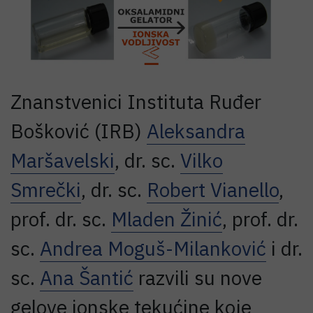
Znanstvenici Instituta Ruđer
Bošković (IRB)
Aleksandra
Maršavelski
, dr. sc.
Vilko
Smrečki
, dr. sc.
Robert Vianello
,
prof. dr. sc.
Mladen Žinić
, prof. dr.
sc.
Andrea Moguš-Milanković
i dr.
sc.
Ana Šantić
razvili su nove
gelove ionske tekućine koje