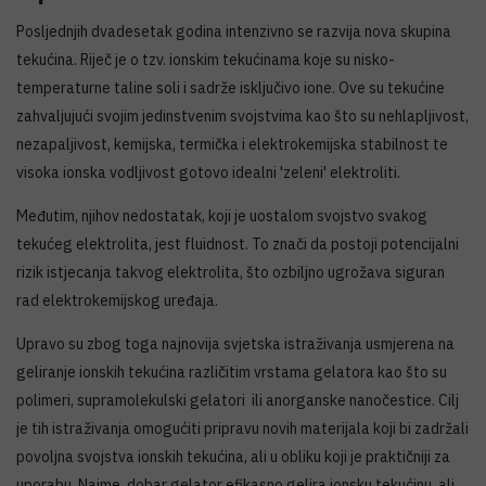
Posljednjih dvadesetak godina intenzivno se razvija nova skupina
tekućina. Riječ je o tzv. ionskim tekućinama koje su nisko-
temperaturne taline soli i sadrže isključivo ione. Ove su tekućine
zahvaljujući svojim jedinstvenim svojstvima kao što su nehlapljivost,
nezapaljivost, kemijska, termička i elektrokemijska stabilnost te
visoka ionska vodljivost gotovo idealni 'zeleni' elektroliti.
Međutim, njihov nedostatak, koji je uostalom svojstvo svakog
tekućeg elektrolita, jest fluidnost. To znači da postoji potencijalni
rizik istjecanja takvog elektrolita, što ozbiljno ugrožava siguran
rad elektrokemijskog uređaja.
Upravo su zbog toga najnovija svjetska istraživanja usmjerena na
geliranje ionskih tekućina različitim vrstama gelatora kao što su
polimeri, supramolekulski gelatori ili anorganske nanočestice. Cilj
je tih istraživanja omogućiti pripravu novih materijala koji bi zadržali
povoljna svojstva ionskih tekućina, ali u obliku koji je praktičniji za
uporabu. Naime, dobar gelator efikasno gelira ionsku tekućinu, ali