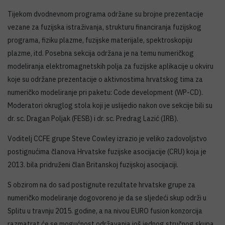
Tijekom dvodnevnom programa održane su brojne prezentacije
vezane za fuzijska istraživanja, strukturu financiranja fuzijskog
programa, fiziku plazme, fuzijske materijale, spektroskopiju
plazme, itd. Posebna sekcija održana je na temu numeričkog
modeliranja elektromagnetskih polja za fuzijske aplikacije u okviru
koje su održane prezentacije o aktivnostima hrvatskog tima za
numeričko modeliranje pri paketu: Code development (WP-CD).
Moderatori okruglog stola koji je uslijedio nakon ove sekcije bili su
dr. sc. Dragan Poljak (FESB) i dr. sc. Predrag Lazić (IRB).
Voditelj CCFE grupe Steve Cowley izrazio je veliko zadovoljstvo
postignućima članova Hrvatske fuzijske asocijacije (CRU) koja je
2013. bila pridruženi član Britanskoj fuzijskoj asocijaciji.
S obzirom na do sad postignute rezultate hrvatske grupe za
numeričko modeliranje dogovoreno je da se sljedeći skup održi u
Splitu u travnju 2015. godine, a na nivou EURO fusion konzorcija
razmatrat će se mogućnost održavanja još jednog stručnog skupa