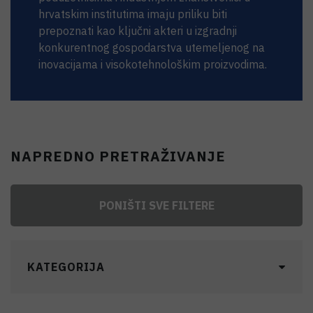
hrvatskim institutima imaju priliku biti
prepoznati kao ključni akteri u izgradnji
konkurentnog gospodarstva utemeljenog na
inovacijama i visokotehnološkim proizvodima.
NAPREDNO PRETRAŽIVANJE
PONIŠTI SVE FILTERE
KATEGORIJA