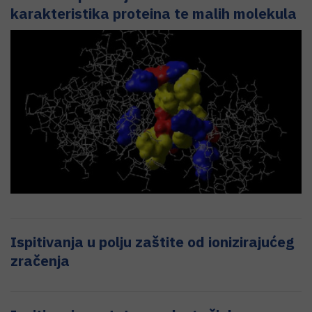
karakteristika proteina te malih molekula
Ispitivanja u polju zaštite od ionizirajućeg
zračenja