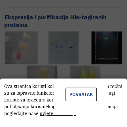
Ekspresija i purifikacija His-tagiranih
proteina
Ova stranica koristi kolačiće. Neki od tih kolačića nužni
su za ispravno funkcioniranje stranice, dok se drugi
POVRATAK
koriste za praćenje korištenja stranice radi
poboljšanja korisničkog iskustva. Za više informacija
pogledajte naše
uvjete korištenja
.
Elementna analiza atomskom
apsorpcijskom spektroskopijom (AAS)