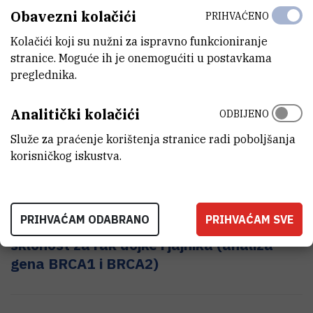
Obavezni kolačići
PRIHVAĆENO
Kolačići koji su nužni za ispravno funkcioniranje
stranice. Moguće ih je onemogućiti u postavkama
preglednika.
Analitički kolačići
ODBIJENO
Služe za praćenje korištenja stranice radi poboljšanja
korisničkog iskustva.
PRIHVAĆAM ODABRANO
PRIHVAĆAM SVE
Genetičko testiranje na nasljednu
sklonost za rak dojke i jajnika (analiza
gena BRCA1 i BRCA2)