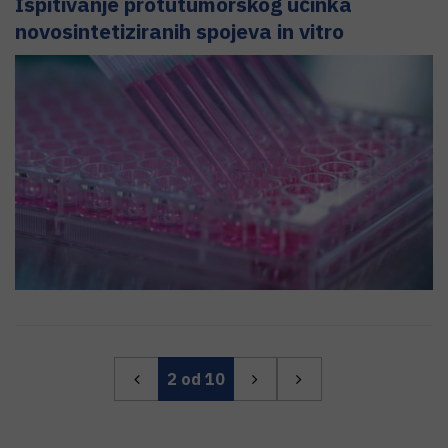
Ispitivanje protutumorskog učinka
novosintetiziranih spojeva in vitro
2
od 10