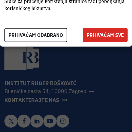
Služe za praćenje korištenja stranice radi poboljšanja
korisničkog iskustva.
PRIHVAĆAM ODABRANO
PRIHVAĆAM SVE
INSTITUT RUĐER BOŠKOVIĆ
Bijenička cesta 54, 10000 Zagreb
KONTAKTIRAJTE NAS