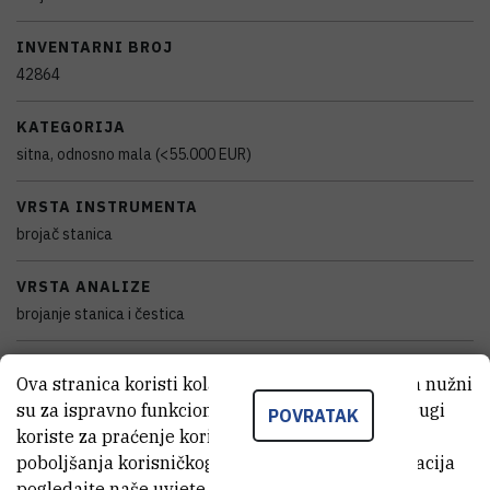
INVENTARNI BROJ
42864
KATEGORIJA
sitna, odnosno mala (<55.000 EUR)
VRSTA INSTRUMENTA
brojač stanica
VRSTA ANALIZE
brojanje stanica i čestica
PRIMJENE
Ova stranica koristi kolačiće. Neki od tih kolačića nužni
određivanje broja stanica i partikala
su za ispravno funkcioniranje stranice, dok se drugi
POVRATAK
koriste za praćenje korištenja stranice radi
SAMOSTALAN/VEZAN
poboljšanja korisničkog iskustva. Za više informacija
samostalan
pogledajte naše
uvjete korištenja
.