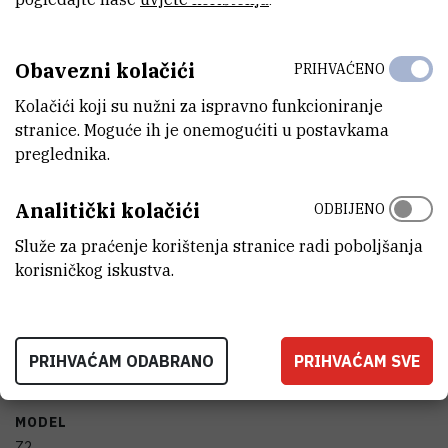
STANJE OPREME
potpuno funkcionalan
Obavezni kolačići
PRIHVAĆENO
Kolačići koji su nužni za ispravno funkcioniranje
GODINA PROIZVODNJE
stranice. Moguće ih je onemogućiti u postavkama
2013
preglednika.
TIJELO KOJE JE FINANCIRALO NABAVKU OPREME
Europska unija
Analitički kolačići
ODBIJENO
Služe za praćenje korištenja stranice radi poboljšanja
VANJSKI LINK ZA KAPITALNU OPREMU
korisničkog iskustva.
Vidi na croris.hr
PRIHVAĆAM ODABRANO
PRIHVAĆAM SVE
KARAKTERISTIKE
MODEL
Z2