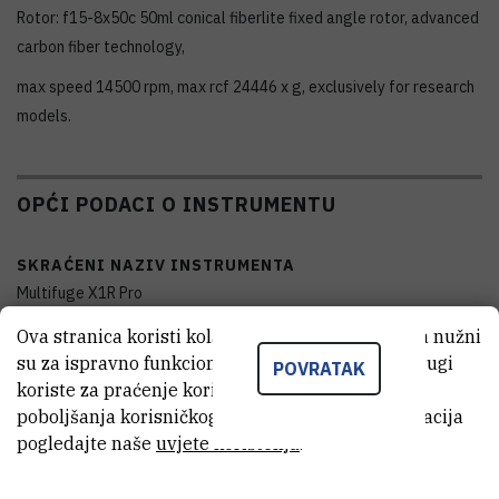
Rotor: f15-8x50c 50ml conical fiberlite fixed angle rotor, advanced
carbon fiber technology,
max speed 14500 rpm, max rcf 24446 x g, exclusively for research
models.
OPĆI PODACI O INSTRUMENTU
SKRAĆENI NAZIV INSTRUMENTA
Multifuge X1R Pro
Ova stranica koristi kolačiće. Neki od tih kolačića nužni
KATEGORIJA
su za ispravno funkcioniranje stranice, dok se drugi
POVRATAK
sitna, odnosno mala (<55.000 EUR)
koriste za praćenje korištenja stranice radi
poboljšanja korisničkog iskustva. Za više informacija
DATUM NABAVE
pogledajte naše
uvjete korištenja
.
02.09.2024