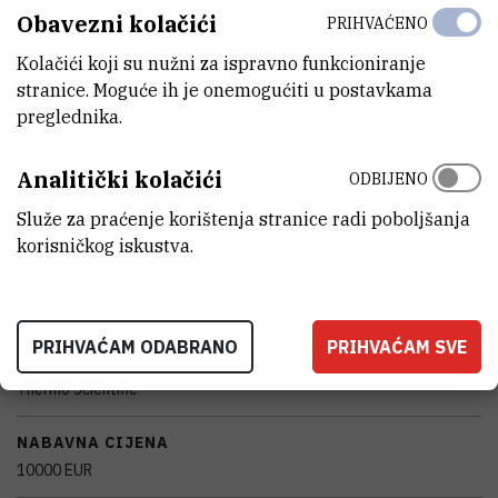
TIJELO KOJE JE FINANCIRALO NABAVKU OPREME
Obavezni kolačići
PRIHVAĆENO
Hrvatska zaklada za znanost
Kolačići koji su nužni za ispravno funkcioniranje
stranice. Moguće ih je onemogućiti u postavkama
VANJSKI LINK ZA KAPITALNU OPREMU
preglednika.
Vidi na croris.hr
Analitički kolačići
ODBIJENO
KARAKTERISTIKE
Služe za praćenje korištenja stranice radi poboljšanja
korisničkog iskustva.
MODEL
Multifuge X1R Pro
PRIHVAĆAM ODABRANO
PRIHVAĆAM SVE
PROIZVOĐAČ
Thermo Scientific
NABAVNA CIJENA
10000 EUR