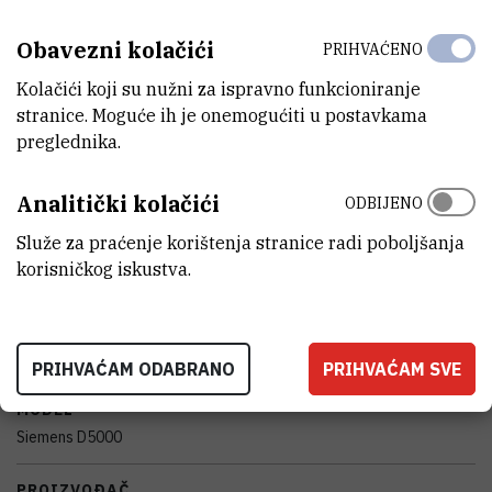
potpuno funkcionalan
Obavezni kolačići
PRIHVAĆENO
DISCIPLINE
Kolačići koji su nužni za ispravno funkcioniranje
Fizika , Kemija
stranice. Moguće ih je onemogućiti u postavkama
preglednika.
TIJELO KOJE JE FINANCIRALO NABAVKU OPREME
Ministarstvo znanosti, obrazovanja i mladih Republike Hrvatske
Analitički kolačići
ODBIJENO
VANJSKI LINK ZA KAPITALNU OPREMU
Služe za praćenje korištenja stranice radi poboljšanja
Vidi na croris.hr
korisničkog iskustva.
KARAKTERISTIKE
PRIHVAĆAM ODABRANO
PRIHVAĆAM SVE
MODEL
Siemens D5000
PROIZVOĐAČ