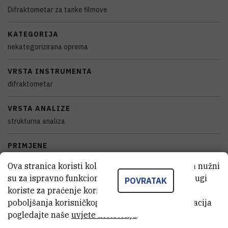
Difraktometar za tanke filmove
KATEGORIJA
nekategorizirana oprema
VRSTA INSTRUMENTA
difraktometar
VRSTA ANALIZE
strukturna analiza
PRIMJENE
određivanje strukture
Ova stranica koristi kolačiće. Neki od tih kolačića nužni
su za ispravno funkcioniranje stranice, dok se drugi
POVRATAK
SAMOSTALAN/VEZAN
koriste za praćenje korištenja stranice radi
samostalan
poboljšanja korisničkog iskustva. Za više informacija
pogledajte naše
uvjete korištenja
.
STANJE OPREME