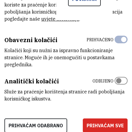
koriste za praćenje korištenja stranice radi
MODEL
poboljšanja korisničkog iskustva. Za više informacija
DRB200 Digital Reactor Block
pogledajte naše
uvjete korištenja
.
PROIZVOĐAČ
Hach
Obavezni kolačići
PRIHVAĆENO
Kolačići koji su nužni za ispravno funkcioniranje
DETALJNE TEHNIČKE KARAKTERISTIKE
stranice. Moguće ih je onemogućiti u postavkama
Uređaj za inkubaciju uzoraka za kemijske analize
preglednika.
PRENOSIVOST
Analitički kolačići
ODBIJENO
Ne
Služe za praćenje korištenja stranice radi poboljšanja
RAD NA DALJINU
korisničkog iskustva.
Ne
PRIHVAĆAM ODABRANO
PRIHVAĆAM SVE
LOKACIJA