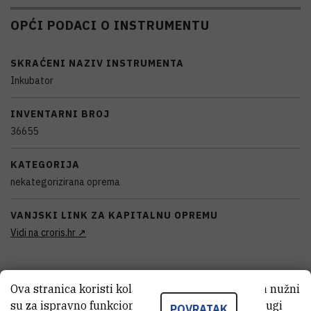
OPĆI PODACI O INSTRUMENTU
SKRAĆENI NAZIV INSTRUMENTA
Inkubator
INVENTARNI BROJ
36655
KATEGORIJA
nekategorizirana oprema
VANJSKI LINK ZA KAPITALNU OPREMU
Vidi na croris.hr
Ova stranica koristi kolačiće. Neki od tih kolačića nužni
KARAKTERISTIKE
su za ispravno funkcioniranje stranice, dok se drugi
POVRATAK