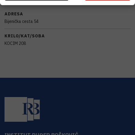
ADRESA
Bijenička cesta 54
KRILO/KAT/SOBA
KOCIM 208