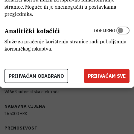
stranice. Moguće ih je onemogućiti u postavkama
MODEL
preglednika.
PGSTAT204
Analitički kolačići
ODBIJENO
PROIZVOĐAČ
Služe za praćenje korištenja stranice radi poboljšanja
Metrohm-Autolab
korisničkog iskustva.
DETALJNE TEHNIČKE KARAKTERISTIKE
Elektrokemijski sustav modularni potenciostat/galvanostat 128N s
pripadajućom automatskom elektrodom
PRIHVAĆAM ODABRANO
PRIHVAĆAM SVE
POPRATNA I DODATNA OPREMA
VA663 automatska elektroda
NABAVNA CIJENA
165000 HRK
PRENOSIVOST