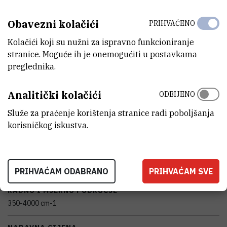
Ministarstvo znanosti, obrazovanja i mladih Republike Hrvatske
Obavezni kolačići
PRIHVAĆENO
VANJSKI LINK ZA KAPITALNU OPREMU
Kolačići koji su nužni za ispravno funkcioniranje
Vidi na croris.hr
stranice. Moguće ih je onemogućiti u postavkama
preglednika.
KARAKTERISTIKE
Analitički kolačići
ODBIJENO
Služe za praćenje korištenja stranice radi poboljšanja
MODEL
korisničkog iskustva.
Alpha-T
PROIZVOĐAČ
Bruker
PRIHVAĆAM ODABRANO
PRIHVAĆAM SVE
RADNO I MJERNO PODRUČJE
350-4000 cm-1