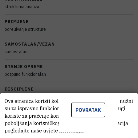
strukturna analiza
PRIMJENE
određivanje strukture
SAMOSTALAN/VEZAN
samostalan
STANJE OPREME
potpuno funkcionalan
DISCIPLINE
Kemija
Ova stranica koristi kolačiće. Neki od tih kolačića nužni
su za ispravno funkcioniranje stranice, dok se drugi
POVRATAK
GODINA PROIZVODNJE
koriste za praćenje korištenja stranice radi
2009
poboljšanja korisničkog iskustva. Za više informacija
pogledajte naše
uvjete korištenja
.
TIJELO KOJE JE FINANCIRALO NABAVKU OPREME