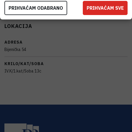
PRIHVAĆAM ODABRANO
PRIHVAĆAM SVE
LOKACIJA
ADRESA
Bijenička 54
KRILO/KAT/SOBA
IV.K/1.kat/Soba 13c