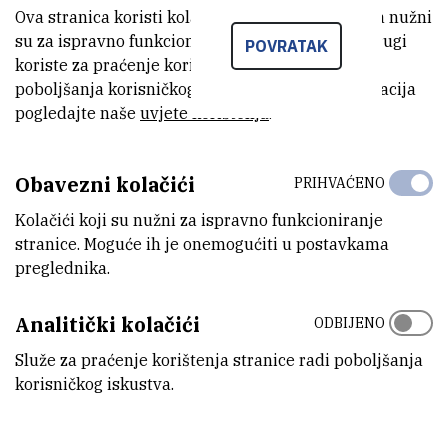
Ova stranica koristi kolačiće. Neki od tih kolačića nužni
VANJSKI LINK ZA KAPITALNU OPREMU
su za ispravno funkcioniranje stranice, dok se drugi
POVRATAK
Vidi na croris.hr
koriste za praćenje korištenja stranice radi
poboljšanja korisničkog iskustva. Za više informacija
pogledajte naše
uvjete korištenja
.
KARAKTERISTIKE
Obavezni kolačići
PRIHVAĆENO
MODEL
Kolačići koji su nužni za ispravno funkcioniranje
RPR-100
stranice. Moguće ih je onemogućiti u postavkama
preglednika.
PROIZVOĐAČ
The Southern New England Ultraviolet Co.
Analitički kolačići
ODBIJENO
PRENOSIVOST
Služe za praćenje korištenja stranice radi poboljšanja
Ne
korisničkog iskustva.
RAD NA DALJINU
Ne