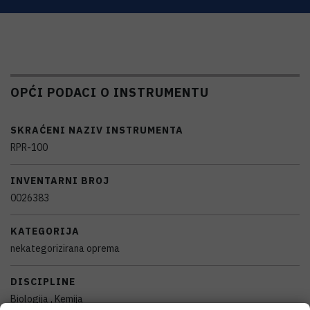
OPĆI PODACI O INSTRUMENTU
SKRAĆENI NAZIV INSTRUMENTA
RPR-100
INVENTARNI BROJ
0026383
KATEGORIJA
nekategorizirana oprema
DISCIPLINE
Biologija , Kemija