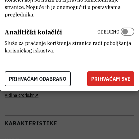
potpuno funkcionalan
stranice. Moguće ih je onemogućiti u postavkama
preglednika.
DISCIPLINE
Biologija
Analitički kolačići
ODBIJENO
GODINA PROIZVODNJE
Služe za praćenje korištenja stranice radi poboljšanja
2015
korisničkog iskustva.
TIJELO KOJE JE FINANCIRALO NABAVKU OPREME
Hrvatska zaklada za znanost
PRIHVAĆAM ODABRANO
PRIHVAĆAM SVE
VANJSKI LINK ZA KAPITALNU OPREMU
Vidi na croris.hr
KARAKTERISTIKE