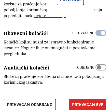
koriste za praćenje korištenja stranice radi
MODEL
poboljšanja korisničkog iskustva. Za više informacija
M20MB
pogledajte naše
uvjete korištenja
.
PROIZVOĐAČ
Končar
Obavezni kolačići
PRIHVAĆENO
Kolačići koji su nužni za ispravno funkcioniranje
DETALJNE TEHNIČKE KARAKTERISTIKE
stranice. Moguće ih je onemogućiti u postavkama
Mikrovalna pećnica za moluekularne i mikrobiološke analize
preglednika.
PRENOSIVOST
Analitički kolačići
ODBIJENO
Ne
Služe za praćenje korištenja stranice radi poboljšanja
RAD NA DALJINU
korisničkog iskustva.
Ne
PRIHVAĆAM ODABRANO
PRIHVAĆAM SVE
LOKACIJA