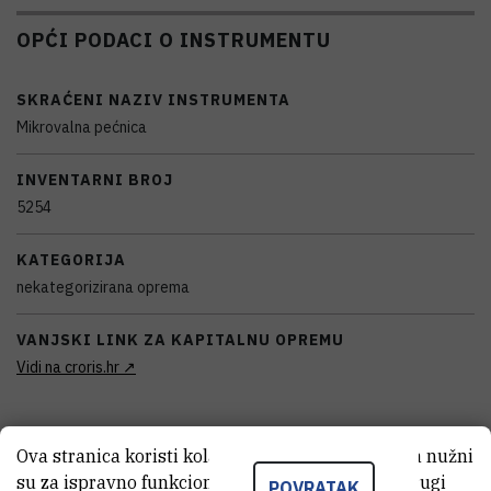
OPĆI PODACI O INSTRUMENTU
SKRAĆENI NAZIV INSTRUMENTA
Mikrovalna pećnica
INVENTARNI BROJ
5254
KATEGORIJA
nekategorizirana oprema
VANJSKI LINK ZA KAPITALNU OPREMU
Vidi na croris.hr
Ova stranica koristi kolačiće. Neki od tih kolačića nužni
KARAKTERISTIKE
su za ispravno funkcioniranje stranice, dok se drugi
POVRATAK