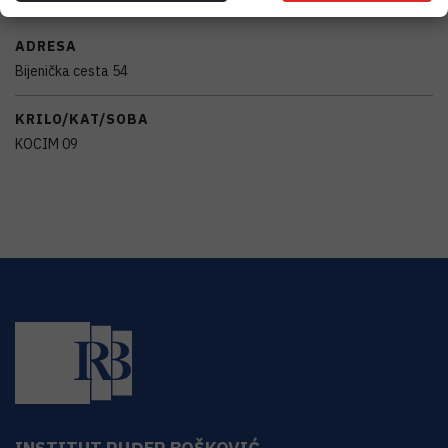
ADRESA
Bijenička cesta 54
KRILO/KAT/SOBA
KOCIM 09