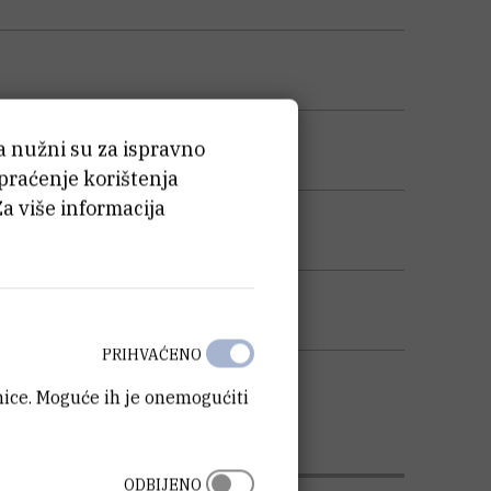
ća nužni su za ispravno
 praćenje korištenja
Za više informacija
PRIHVAĆENO
anice. Moguće ih je onemogućiti
ODBIJENO