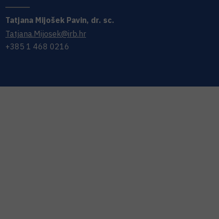
Tatjana
Mijošek Pavin
,
dr. sc.
Tatjana.Mijosek@irb.hr
+385 1 468 0216