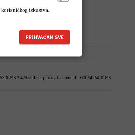
 korisničkog iskustva.
PRIHVAĆAM SVE
26300 MS 3.4 Microtiter plate attachment - 0003426400 MS