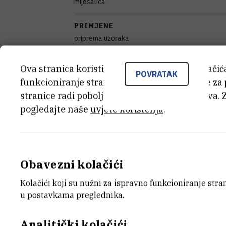
miješalica
PRIMJENE
priprema uzoraka
SAMOSTALAN/VEZAN
Ova stranica koristi kolačiće. Neki od tih kolači
POVRATAK
samostalan
funkcioniranje stranice, dok se drugi koriste za
stranice radi poboljšanja korisničkog iskustva. 
DISCIPLINE
pogledajte naše
uvjete korištenja
.
Biologija , Kemija
GODINA PROIZVODNJE
2015
Obavezni kolačići
VANJSKI LINK ZA KAPITALNU OPREMU
Kolačići koji su nužni za ispravno funkcioniranje str
Vidi na croris.hr
u postavkama preglednika.
Analitički kolačići