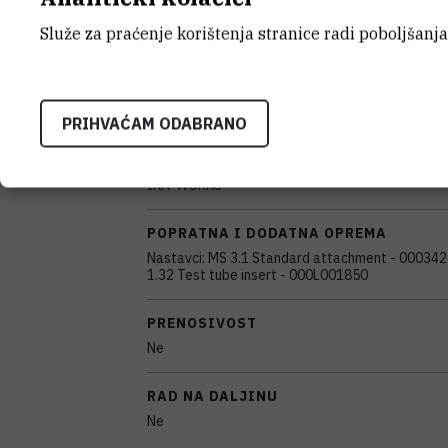
KARAKTERISTIKE
Služe za praćenje korištenja stranice radi poboljšanja
MODEL
MS3 Digital, serijski broj: 03.448047
PRIHVAĆAM ODABRANO
PROIZVOĐAČ
IKA-WORKS
POPRATNA I DODATNA OPREMA
Nastavci: MS 3.1 Standard attachment - 00034
1.32 Test tube insert - 000L001850
PRENOSIVOST
Ne
RAD NA DALJINU
Ne