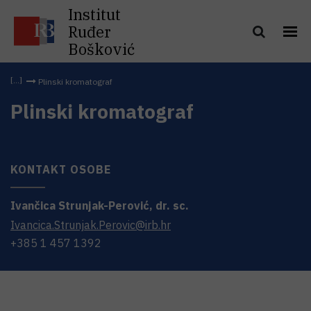
Institut
Ruđer
Bošković
Plinski kromatograf
Plinski kromatograf
KONTAKT OSOBE
Ivančica
Strunjak-Perović
,
dr. sc.
Ivancica.Strunjak.Perovic@irb.hr
+385 1 457 1392