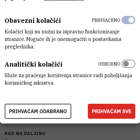
Obavezni kolačići
PRIHVAĆENO
KARAKTERISTIKE
Kolačići koji su nužni za ispravno funkcioniranje
stranice. Moguće ih je onemogućiti u postavkama
MODEL
preglednika.
8890 GC System
Analitički kolačići
ODBIJENO
PROIZVOĐAČ
Agilent
Služe za praćenje korištenja stranice radi poboljšanja
korisničkog iskustva.
NABAVNA CIJENA
211836.25 HRK
PRENOSIVOST
PRIHVAĆAM ODABRANO
PRIHVAĆAM SVE
Ne
RAD NA DALJINU