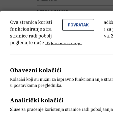
VRSTA ANALIZE
kromatografska separacija
Ova stranica koristi kolačiće. Neki od tih kolači
POVRATAK
funkcioniranje stranice, dok se drugi koriste za
SAMOSTALAN/VEZAN
stranice radi poboljšanja korisničkog iskustva. 
samostalan
pogledajte naše
uvjete korištenja
.
STANJE OPREME
potpuno funkcionalan
DISCIPLINE
Obavezni kolačići
Geofizika , Kemija
Kolačići koji su nužni za ispravno funkcioniranje str
VANJSKI LINK ZA KAPITALNU OPREMU
u postavkama preglednika.
Vidi na croris.hr
Analitički kolačići
Služe za praćenje korištenja stranice radi poboljšanja