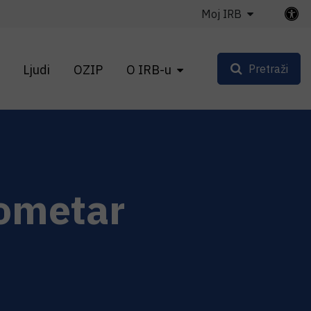
Moj IRB
Ljudi
OZIP
O IRB-u
Pretraži
rometar