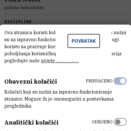
STANJE OPREME
potpuno funkcionalan
DISCIPLINE
Biologija , Kemija
Ova stranica koristi kolačiće. Neki od tih kolačića nužni
su za ispravno funkcioniranje stranice, dok se drugi
POVRATAK
GODINA PROIZVODNJE
koriste za praćenje korištenja stranice radi
2006
poboljšanja korisničkog iskustva. Za više informacija
pogledajte naše
uvjete korištenja
.
VANJSKI LINK ZA KAPITALNU OPREMU
Vidi na croris.hr
Obavezni kolačići
PRIHVAĆENO
Kolačići koji su nužni za ispravno funkcioniranje
KARAKTERISTIKE
stranice. Moguće ih je onemogućiti u postavkama
preglednika.
MODEL
Analitički kolačići
AO5OAA
ODBIJENO