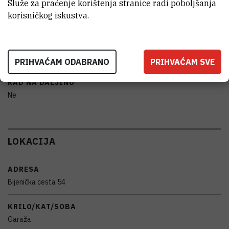
Služe za praćenje korištenja stranice radi poboljšanja
PROIZVOĐAČ
korisničkog iskustva.
Torbarina
PRENOSIVOST
Ne
PRIHVAĆAM ODABRANO
PRIHVAĆAM SVE
RAD NA DALJINU
Ne
LOKACIJA
ADRESA
Bijenička cesta 54
KRILO/KAT/SOBA
Garaža