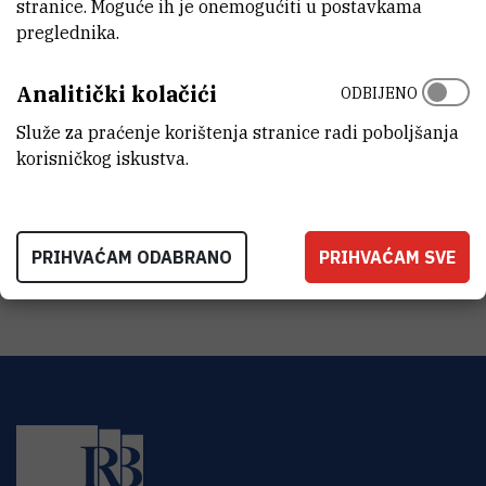
stranice. Moguće ih je onemogućiti u postavkama
preglednika.
KATEGORIJA
nekategorizirana oprema
Analitički kolačići
ODBIJENO
DISCIPLINE
Služe za praćenje korištenja stranice radi poboljšanja
Fizika
korisničkog iskustva.
VANJSKI LINK ZA KAPITALNU OPREMU
Vidi na croris.hr
PRIHVAĆAM ODABRANO
PRIHVAĆAM SVE