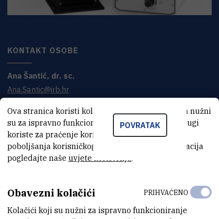
KONTAKT OSOBE
Ana
Šantić
,
dr. sc.
Ana.Santic@irb.hr
+385 1 456 1149
Ova stranica koristi kolačiće. Neki od tih kolačića nužni
su za ispravno funkcioniranje stranice, dok se drugi
POVRATAK
koriste za praćenje korištenja stranice radi
poboljšanja korisničkog iskustva. Za više informacija
pogledajte naše
uvjete korištenja
.
OPĆI PODACI O INSTRUMENTU
Obavezni kolačići
PRIHVAĆENO
SKRAĆENI NAZIV INSTRUMENTA
Kolačići koji su nužni za ispravno funkcioniranje
Xe 150W