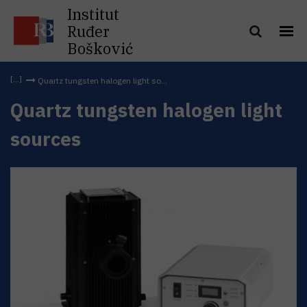
Institut
Ruđer
Bošković
Quartz tungsten halogen light so...
Quartz tungsten halogen light
sources