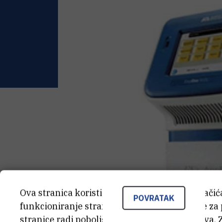
Ova stranica koristi kolačiće. Neki od tih kolači
POVRATAK
funkcioniranje stranice, dok se drugi koriste za
stranice radi poboljšanja korisničkog iskustva. 