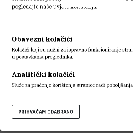
pogledajte naše
uvjete korištenja
.
OPĆI PODACI O INSTRUMENTU
Obavezni kolačići
KATEGORIJA
Kolačići koji su nužni za ispravno funkcioniranje str
nekategorizirana oprema
u postavkama preglednika.
STANJE OPREME
Analitički kolačići
potpuno funkcionalan
Služe za praćenje korištenja stranice radi poboljšanja
VANJSKI LINK ZA KAPITALNU OPREMU
Vidi na croris.hr
PRIHVAĆAM ODABRANO
KARAKTERISTIKE