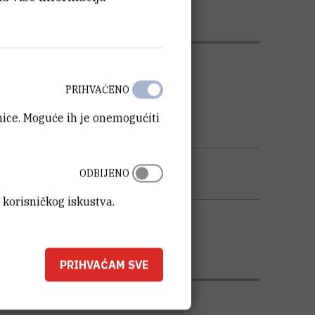
PRIHVAĆENO
anice. Moguće ih je onemogućiti
ODBIJENO
 korisničkog iskustva.
PRIHVAĆAM SVE