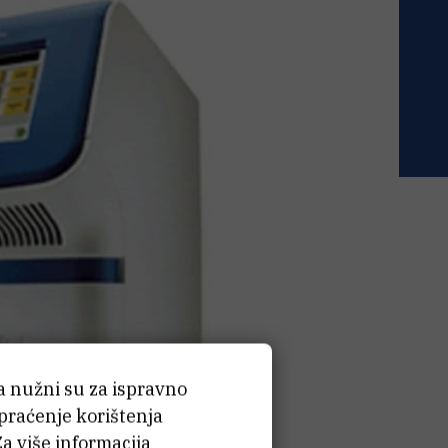
ća nužni su za ispravno
 praćenje korištenja
Za više informacija