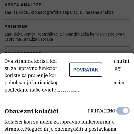
VRSTA ANALIZE
analiza voda , kromatografska separacija , masena analiza
PRIMJENE
analitička kemija , identifikacija i kvantifikacija kemijskih spojeva u
uzorcima , analiza uzoraka
STANJE OPREME
Ova stranica koristi kolačiće. Neki od tih kolačića nužni
potpuno funkcionalan
su za ispravno funkcioniranje stranice, dok se drugi
POVRATAK
koriste za praćenje korištenja stranice radi
DISCIPLINE
poboljšanja korisničkog iskustva. Za više informacija
znanost o okolišu
pogledajte naše
uvjete korištenja
.
GODINA PROIZVODNJE
2022
Obavezni kolačići
PRIHVAĆENO
DATUM NABAVE
Kolačići koji su nužni za ispravno funkcioniranje
30.09.2022
stranice. Moguće ih je onemogućiti u postavkama