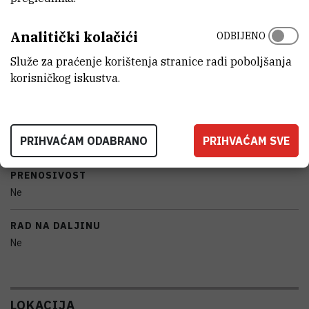
MODEL
Analitički kolačići
ODBIJENO
Microspin 12, serijski broj:01021318100429
Služe za praćenje korištenja stranice radi poboljšanja
PROIZVOĐAČ
korisničkog iskustva.
Biosan
NABAVNA CIJENA
PRIHVAĆAM ODABRANO
PRIHVAĆAM SVE
6510 HRK
PRENOSIVOST
Ne
RAD NA DALJINU
Ne
LOKACIJA