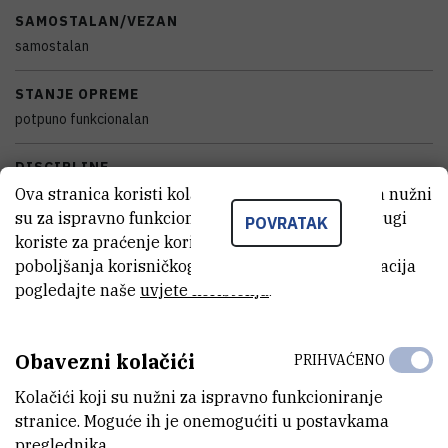
SAMOSTALAN/VEZAN
samostalan
STANJE OPREME
potpuno funkcionalan
DISCIPLINE
Biologija , Kemija
Ova stranica koristi kolačiće. Neki od tih kolačića nužni
su za ispravno funkcioniranje stranice, dok se drugi
POVRATAK
GODINA PROIZVODNJE
koriste za praćenje korištenja stranice radi
poboljšanja korisničkog iskustva. Za više informacija
2018
pogledajte naše
uvjete korištenja
.
VANJSKI LINK ZA KAPITALNU OPREMU
Vidi na croris.hr
Obavezni kolačići
PRIHVAĆENO
Kolačići koji su nužni za ispravno funkcioniranje
stranice. Moguće ih je onemogućiti u postavkama
KARAKTERISTIKE
preglednika.