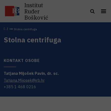
Institut
Ruđer
Bošković
Stolna centrifuga
Stolna centrifuga
KONTAKT OSOBE
Tatjana
Mijošek Pavin
,
dr. sc.
Tatjana.Mijosek@irb.hr
+385 1 468 0216