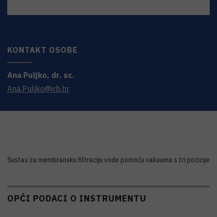
KONTAKT OSOBE
Ana
Puljko
,
dr. sc.
Ana.Puljko@irb.hr
Sustav za membransku filtraciju vode pomoću vakuuma s tri pozicije
OPĆI PODACI O INSTRUMENTU