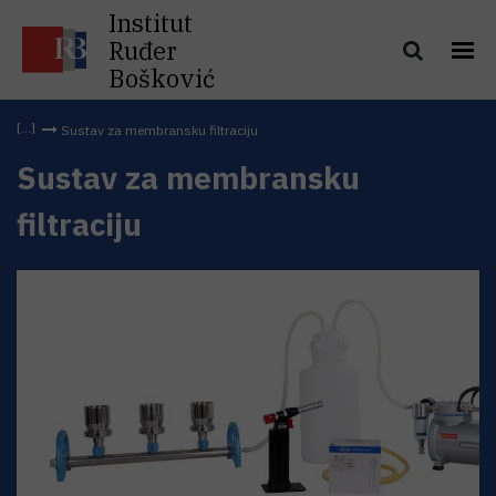
Institut
Ruđer
Bošković
Sustav za membransku filtraciju
Sustav za membransku
filtraciju