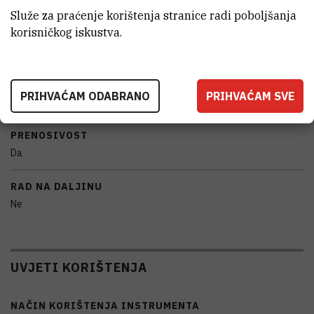
Služe za praćenje korištenja stranice radi poboljšanja
korisničkog iskustva.
PROIZVOĐAČ
Rocker Scientific Co.
NABAVNA CIJENA
PRIHVAĆAM ODABRANO
PRIHVAĆAM SVE
19656.25 HRK
PRENOSIVOST
Da
RAD NA DALJINU
Ne
UVJETI KORIŠTENJA
NAČIN KORIŠTENJA INSTRUMENTA