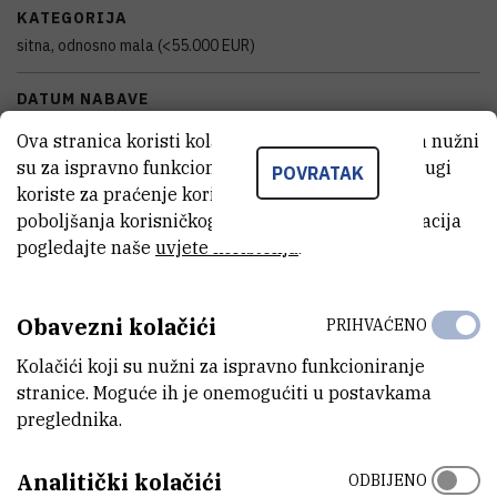
KATEGORIJA
sitna, odnosno mala (<55.000 EUR)
DATUM NABAVE
16.01.2020
Ova stranica koristi kolačiće. Neki od tih kolačića nužni
su za ispravno funkcioniranje stranice, dok se drugi
POVRATAK
TIJELO KOJE JE FINANCIRALO NABAVKU OPREME
koriste za praćenje korištenja stranice radi
Hrvatska zaklada za znanost
poboljšanja korisničkog iskustva. Za više informacija
pogledajte naše
uvjete korištenja
.
VANJSKI LINK ZA KAPITALNU OPREMU
Vidi na croris.hr
Obavezni kolačići
PRIHVAĆENO
Kolačići koji su nužni za ispravno funkcioniranje
KARAKTERISTIKE
stranice. Moguće ih je onemogućiti u postavkama
preglednika.
MODEL
Analitički kolačići
Multivac 300-MB-T - postolje
ODBIJENO
Rocker 400 - vakumska pumpa