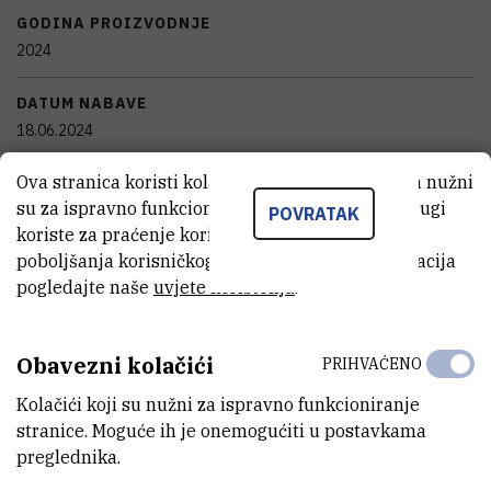
GODINA PROIZVODNJE
2024
DATUM NABAVE
18.06.2024
Ova stranica koristi kolačiće. Neki od tih kolačića nužni
TIJELO KOJE JE FINANCIRALO NABAVKU OPREME
su za ispravno funkcioniranje stranice, dok se drugi
Hrvatska zaklada za znanost
POVRATAK
koriste za praćenje korištenja stranice radi
poboljšanja korisničkog iskustva. Za više informacija
VANJSKI LINK ZA KAPITALNU OPREMU
pogledajte naše
uvjete korištenja
.
Vidi na croris.hr
Obavezni kolačići
PRIHVAĆENO
KARAKTERISTIKE
Kolačići koji su nužni za ispravno funkcioniranje
stranice. Moguće ih je onemogućiti u postavkama
MODEL
preglednika.
VPPS 2020