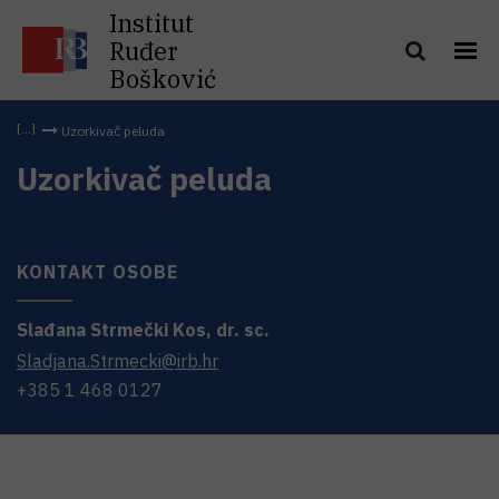
Institut
Ruđer
Bošković
Uzorkivač peluda
Uzorkivač peluda
KONTAKT OSOBE
Slađana
Strmečki Kos
,
dr. sc.
Sladjana.Strmecki@irb.hr
+385 1 468 0127