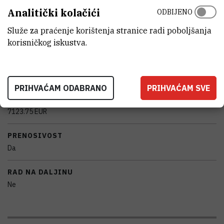
Analitički kolačići
ODBIJENO
PROIZVOĐAČ
Služe za praćenje korištenja stranice radi poboljšanja
Lanzoni, Italija
korisničkog iskustva.
DETALJNE TEHNIČKE KARAKTERISTIKE
Uzorkivač peluda za vremensko sakupljanje peluda i ostalih
atmosferskih lebdećih čestica
PRIHVAĆAM ODABRANO
PRIHVAĆAM SVE
NABAVNA CIJENA
7123.75 EUR
PRENOSIVOST
Da
RAD NA DALJINU
Ne