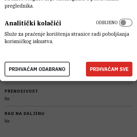
preglednika.
KARAKTERISTIKE
Analitički kolačići
ODBIJENO
MODEL
Cary eclipse
Služe za praćenje korištenja stranice radi poboljšanja
korisničkog iskustva.
PROIZVOĐAČ
Agilent
PRIHVAĆAM ODABRANO
PRIHVAĆAM SVE
PRINCIP RADA I MJERNA TEHNIKA
fluorescentni spektrofotometar
PRENOSIVOST
Ne
RAD NA DALJINU
Ne