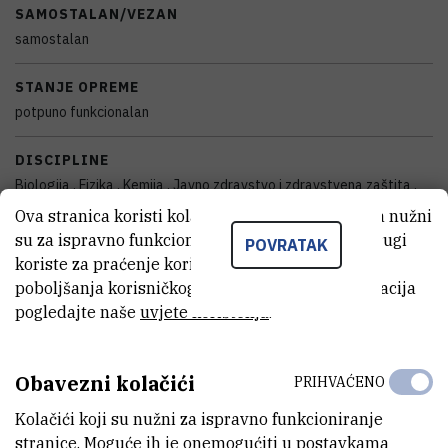
SAMOSTALAN/VEZAN
samostalan
STANJE OPREME
potpuno funkcionalan
DISCIPLINE
Biologija , Fizika , Kemija , Javno zdravstvo i zdravstvena zaštita ,
Kliničke medicinske znanosti , Dentalna medicina , Temeljne
Ova stranica koristi kolačiće. Neki od tih kolačića nužni
medicinske znanosti , Veterinarska medicina , Biotehnologija ,
Prehrambena tehnologija
su za ispravno funkcioniranje stranice, dok se drugi
POVRATAK
koriste za praćenje korištenja stranice radi
GODINA PROIZVODNJE
poboljšanja korisničkog iskustva. Za više informacija
2005
pogledajte naše
uvjete korištenja
.
VANJSKI LINK ZA KAPITALNU OPREMU
Obavezni kolačići
Vidi na croris.hr
PRIHVAĆENO
Kolačići koji su nužni za ispravno funkcioniranje
stranice. Moguće ih je onemogućiti u postavkama