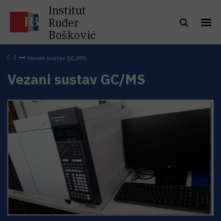
Institut
Ruđer
Bošković
Vezani sustav GC/MS
Vezani sustav GC/MS