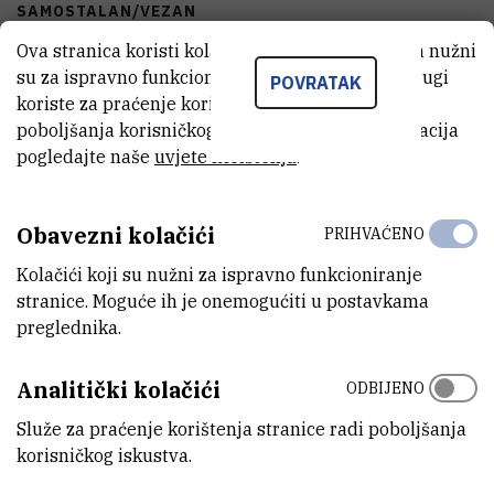
SAMOSTALAN/VEZAN
vezan u eksperimentalnu liniju
Ova stranica koristi kolačiće. Neki od tih kolačića nužni
su za ispravno funkcioniranje stranice, dok se drugi
POVRATAK
STANJE OPREME
koriste za praćenje korištenja stranice radi
potpuno funkcionalan
poboljšanja korisničkog iskustva. Za više informacija
pogledajte naše
uvjete korištenja
.
DISCIPLINE
Kemija
Obavezni kolačići
PRIHVAĆENO
GODINA PROIZVODNJE
Kolačići koji su nužni za ispravno funkcioniranje
2018
stranice. Moguće ih je onemogućiti u postavkama
preglednika.
TIJELO KOJE JE FINANCIRALO NABAVKU OPREME
Hrvatska zaklada za znanost
Analitički kolačići
ODBIJENO
VANJSKI LINK ZA KAPITALNU OPREMU
Služe za praćenje korištenja stranice radi poboljšanja
Vidi na croris.hr
korisničkog iskustva.