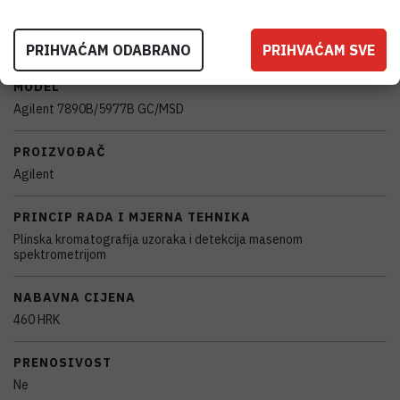
KARAKTERISTIKE
PRIHVAĆAM ODABRANO
PRIHVAĆAM SVE
MODEL
Agilent 7890B/5977B GC/MSD
PROIZVOĐAČ
Agilent
PRINCIP RADA I MJERNA TEHNIKA
Plinska kromatografija uzoraka i detekcija masenom
spektrometrijom
NABAVNA CIJENA
460 HRK
PRENOSIVOST
Ne