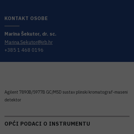
KONTAKT OSOBE
Marina
Šekutor
,
dr. sc.
Marina.Sekutor@irb.hr
+385 1 468 0196
Agilent 7890B/5977B GC/MSD sustav plinski kromatograf-maseni
detektor
OPĆI PODACI O INSTRUMENTU