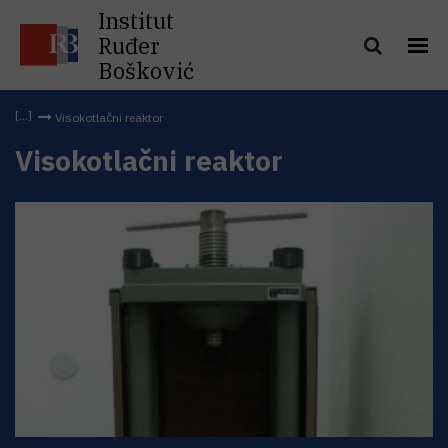
Institut
Ruđer
Bošković
Visokotlačni reaktor
Visokotlačni reaktor