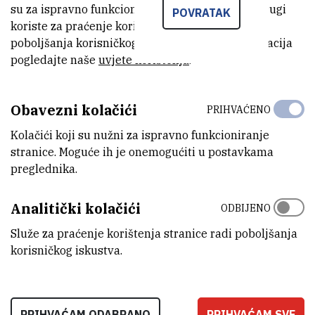
KATEGORIJA
su za ispravno funkcioniranje stranice, dok se drugi
POVRATAK
nekategorizirana oprema
koriste za praćenje korištenja stranice radi
poboljšanja korisničkog iskustva. Za više informacija
PRIMJENE
pogledajte naše
uvjete korištenja
.
određivanje kemijske veze
SAMOSTALAN/VEZAN
Obavezni kolačići
PRIHVAĆENO
samostalan
Kolačići koji su nužni za ispravno funkcioniranje
stranice. Moguće ih je onemogućiti u postavkama
STANJE OPREME
preglednika.
potpuno funkcionalan
Analitički kolačići
DISCIPLINE
ODBIJENO
Kemija
Služe za praćenje korištenja stranice radi poboljšanja
korisničkog iskustva.
GODINA PROIZVODNJE
2002
VANJSKI LINK ZA KAPITALNU OPREMU
PRIHVAĆAM ODABRANO
PRIHVAĆAM SVE