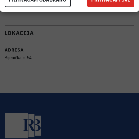
Vidi na croris.hr
LOKACIJA
ADRESA
Bijenička c. 54