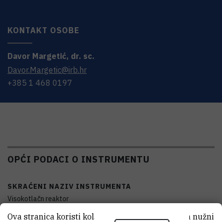
KONTAKT OSOBE
Davor
Margetić
,
dr. sc.
Davor.Margetic@irb.hr
+385 1 468 0197
OPĆI PODACI O INSTRUMENTU
SKRAĆENI NAZIV INSTRUMENTA
Visokotlačn reaktor
Ova stranica koristi kolačiće. Neki od tih kolačića nužni