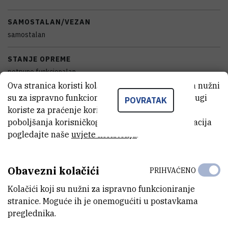
SAMOSTALAN/VEZAN
samostalan
STANJE OPREME
potpuno funkcionalan
Ova stranica koristi kolačiće. Neki od tih kolačića nužni
DISCIPLINE
su za ispravno funkcioniranje stranice, dok se drugi
POVRATAK
Biologija , Kemija
koriste za praćenje korištenja stranice radi
poboljšanja korisničkog iskustva. Za više informacija
GODINA PROIZVODNJE
pogledajte naše
uvjete korištenja
.
2018
Obavezni kolačići
PRIHVAĆENO
VANJSKI LINK ZA KAPITALNU OPREMU
Vidi na croris.hr
Kolačići koji su nužni za ispravno funkcioniranje
stranice. Moguće ih je onemogućiti u postavkama
preglednika.