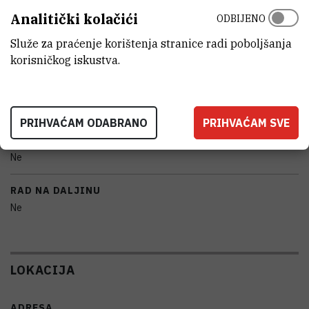
KARAKTERISTIKE
Analitički kolačići
ODBIJENO
MODEL
Služe za praćenje korištenja stranice radi poboljšanja
Evo safe - series, tip VF 240 - 86
korisničkog iskustva.
PROIZVOĐAČ
Snijders
PRIHVAĆAM ODABRANO
PRIHVAĆAM SVE
PRENOSIVOST
Ne
RAD NA DALJINU
Ne
LOKACIJA
ADRESA